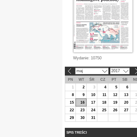
Wydanie:
10750
maj
2017
«
»
PN
WT
ŚR
CZ
PT
SB
N
1
2
3
4
5
6
8
9
10
11
12
13
15
16
17
18
19
20
22
23
24
25
26
27
29
30
31
SPIS TREŚCI