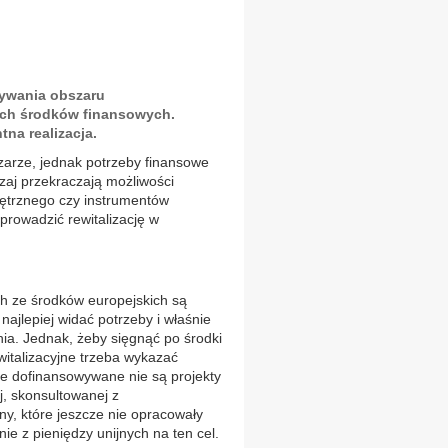
bywania obszaru
ch środków finansowych.
na realizacja.
szarze, jednak potrzeby finansowe
aj przekraczają możliwości
ętrznego czy instrumentów
prowadzić rewitalizację w
h ze środków europejskich są
ajlepiej widać potrzeby i właśnie
nia. Jednak, żeby sięgnąć po środki
italizacyjne trzeba wykazać
że dofinansowywane nie są projekty
j, skonsultowanej z
ny, które jeszcze nie opracowały
ie z pieniędzy unijnych na ten cel.