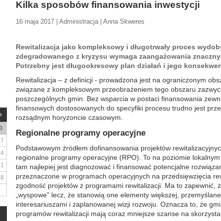
Kilka sposobów finansowania inwestycji
16 maja 2017 | Administracja | Anna Skweres
Rewitalizacja jako kompleksowy i długotrwały proces wydo
zdegradowanego z kryzysu wymaga zaangażowania znaczny
Potrzebny jest długookresowy plan działań i jego konsekwent
Rewitalizacja – z definicji - prowadzona jest na ograniczonym ob
związane z kompleksowym przeobrażeniem tego obszaru zazwycz
poszczególnych gmin. Bez wsparcia w postaci finansowania zewn
finansowych dostosowanych do specyfiki procesu trudno jest prze
rozsądnym horyzoncie czasowym.
D
Regionalne programy operacyjne
7
Podstawowym źródłem dofinansowania projektów rewitalizacyjnyc
14
regionalne programy operacyjne (RPO). To na poziomie lokalnym n
21
tam najlepiej jest diagnozować i finansować potencjalne rozwiąza
przeznaczone w programach operacyjnych na przedsięwzięcia rew
28
zgodność projektów z programami rewitalizacji. Ma to zapewnić, 
„wyspowe" lecz, że stanowią one elementy większej, przemyślane
interesariuszami i zaplanowanej wizji rozwoju. Oznacza to, że gmi
programów rewitalizacji mają coraz mniejsze szanse na skorzystan