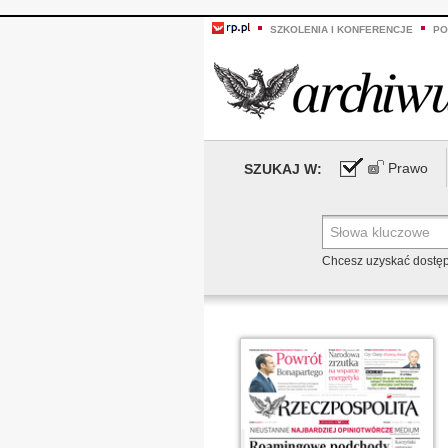
SZKOLENIA I KONFERENCJE
PO
Prawo
SZUKAJ W:
Chcesz uzyskać dostę