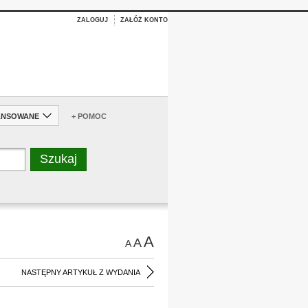
ZALOGUJ
ZAŁÓŻ KONTO
ANSOWANE
+ POMOC
A
A
A
NASTĘPNY ARTYKUŁ Z WYDANIA