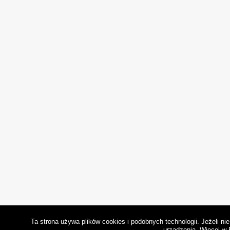
Ta strona używa plików cookies i podobnych technologii. Jeżeli n
urządzenia.
Więcej w 