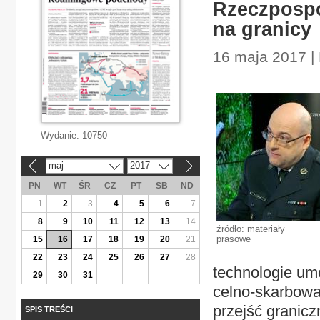
Rzeczpospo
na granicy
16 maja 2017 |
Wydanie:
10750
maj
2017
«
»
PN
WT
ŚR
CZ
PT
SB
ND
1
2
3
4
5
6
7
8
9
10
11
12
13
14
źródło: materiały
prasowe
15
16
17
18
19
20
21
22
23
24
25
26
27
28
technologie umo
29
30
31
celno-skarbowa
przejść granicz
SPIS TREŚCI