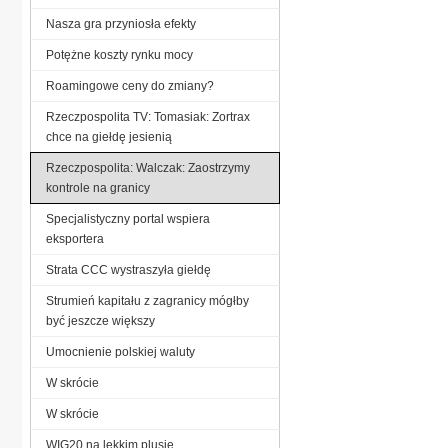
Nasza gra przyniosła efekty
Potężne koszty rynku mocy
Roamingowe ceny do zmiany?
Rzeczpospolita TV: Tomasiak: Zortrax
chce na giełdę jesienią
Rzeczpospolita: Walczak: Zaostrzymy
kontrole na granicy
Specjalistyczny portal wspiera
eksportera
Strata CCC wystraszyła giełdę
Strumień kapitału z zagranicy mógłby
być jeszcze większy
Umocnienie polskiej waluty
W skrócie
W skrócie
WIG20 na lekkim plusie