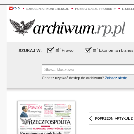
SZKOLENIA I KONFERENCJE
POZNAJ NASZE PRODUKTY
E-SKLE
Prawo
Ekonomia i biznes
SZUKAJ W:
Chcesz uzyskać dostęp do archiwum?
Zobacz ofertę
POPRZEDNI ARTYKUŁ Z