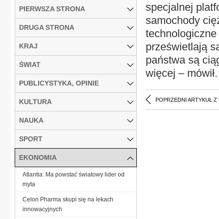
specjalnej plat
PIERWSZA STRONA
samochody cięż
DRUGA STRONA
technologiczne
prześwietlają 
KRAJ
państwa są cią
ŚWIAT
więcej – mówi
PUBLICYSTYKA, OPINIE
POPRZEDNI ARTYKUŁ Z
KULTURA
NAUKA
SPORT
EKONOMIA
Atlantia: Ma powstać światowy lider od
myta
Celon Pharma skupi się na lekach
innowacyjnych