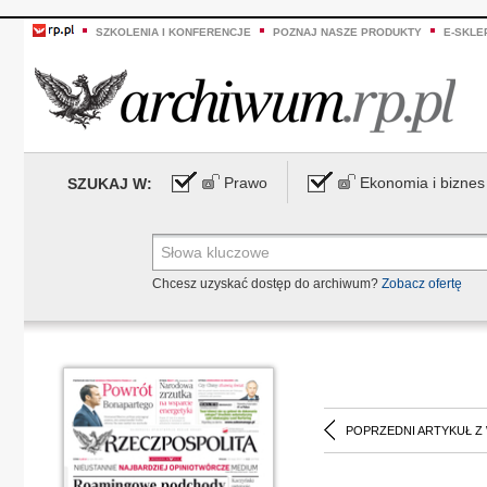
SZKOLENIA I KONFERENCJE
POZNAJ NASZE PRODUKTY
E-SKLE
Prawo
Ekonomia i biznes
SZUKAJ W:
Chcesz uzyskać dostęp do archiwum?
Zobacz ofertę
POPRZEDNI ARTYKUŁ Z