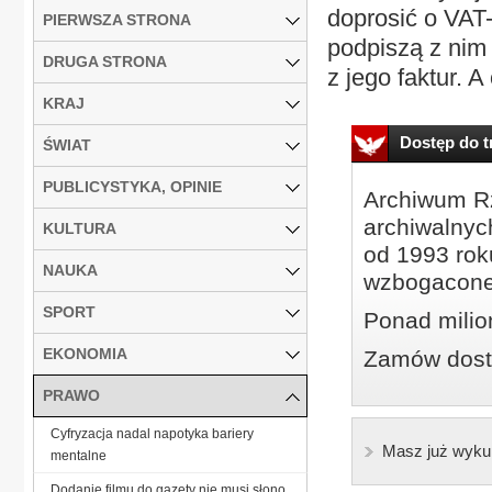
doprosić o VAT-
PIERWSZA STRONA
podpiszą z nim 
DRUGA STRONA
z jego faktur. A
KRAJ
Dostęp do tr
ŚWIAT
PUBLICYSTYKA, OPINIE
Archiwum Rz
archiwalnyc
KULTURA
od 1993 roku
NAUKA
wzbogacone
SPORT
Ponad milio
EKONOMIA
Zamów dostę
PRAWO
Cyfryzacja nadal napotyka bariery
Masz już wyku
mentalne
Dodanie filmu do gazety nie musi słono