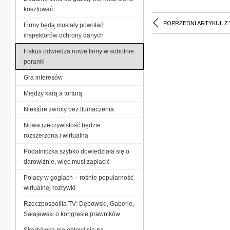
kosztować
POPRZEDNI ARTYKUŁ Z
Firmy będą musiały powołać
inspektorów ochrony danych
Fiskus odwiedza nowe firmy w sobotnie
poranki
Gra interesów
Między karą a torturą
Niektóre zwroty bez tłumaczenia
Nowa rzeczywistość będzie
rozszerzona i wirtualna
Podatniczka szybko dowiedziała się o
darowiźnie, więc musi zapłacić
Polacy w goglach – rośnie popularność
wirtualnej rozrywki
Rzeczpospolita TV: Dębowski, Gaberle,
Sałajewski o kongresie prawników
Skarbówka nie obłowi się na