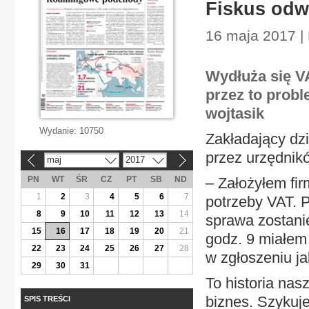
Fiskus odw
16 maja 2017 |
Wydłuża się V
przez to prob
wojtasik
Wydanie:
10750
Zakładający dz
przez urzędnik
maj
2017
«
»
PN
WT
ŚR
CZ
PT
SB
ND
– Założyłem fir
1
2
3
4
5
6
7
potrzeby VAT. 
8
9
10
11
12
13
14
sprawa zostani
15
16
17
18
19
20
21
godz. 9 miałem
22
23
24
25
26
27
28
w zgłoszeniu ja
29
30
31
To historia nas
biznes. Szykuje
SPIS TREŚCI