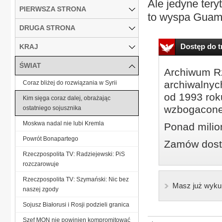
Ale jedyne tery
PIERWSZA STRONA
to wyspa Guam n
DRUGA STRONA
Dostęp do tr
KRAJ
ŚWIAT
Archiwum Rz
archiwalnyc
Coraz bliżej do rozwiązania w Syrii
od 1993 roku
Kim sięga coraz dalej, obrażając
wzbogacone
ostatniego sojusznika
Moskwa nadal nie lubi Kremla
Ponad milio
Powrót Bonapartego
Zamów dostę
Rzeczpospolita TV: Radziejewski: PiS
rozczarowuje
Rzeczpospolita TV: Szymański: Nic bez
Masz już wyku
naszej zgody
Sojusz Białorusi i Rosji podzieli granica
Szef MON nie powinien kompromitować