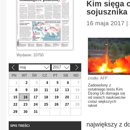
Kim sięga c
sojusznika
16 maja 2017 |
Wydanie:
10750
maj
2017
«
»
PN
WT
ŚR
CZ
PT
SB
ND
źródło: AFP
1
2
3
4
5
6
7
Zadowolony z
ostatniego testu Kim
8
9
10
11
12
13
14
Dzong Un domaga się
15
16
17
18
19
20
21
od swoich naukowców
coraz większych
22
23
24
25
26
27
28
rakiet
29
30
31
największy z d
SPIS TREŚCI