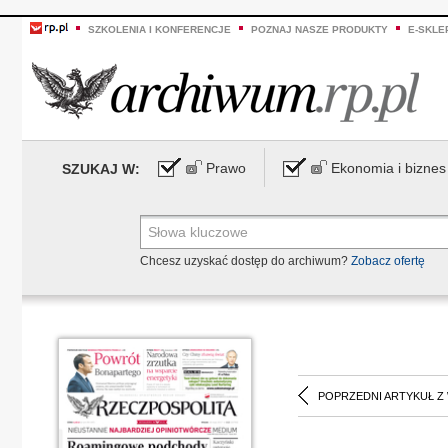
SZKOLENIA I KONFERENCJE
POZNAJ NASZE PRODUKTY
E-SKLE
Prawo
Ekonomia i biznes
SZUKAJ W:
Chcesz uzyskać dostęp do archiwum?
Zobacz ofertę
POPRZEDNI ARTYKUŁ Z