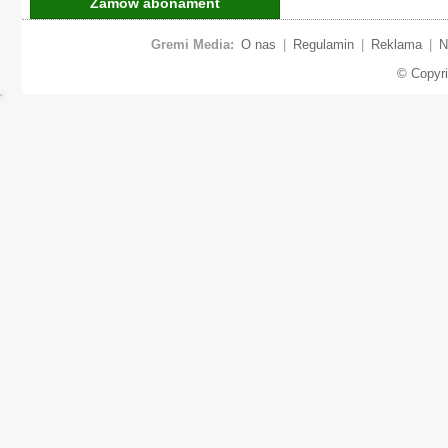
Zamów abonament
Gremi Media:
O nas
|
Regulamin
|
Reklama
|
N
© Copyr