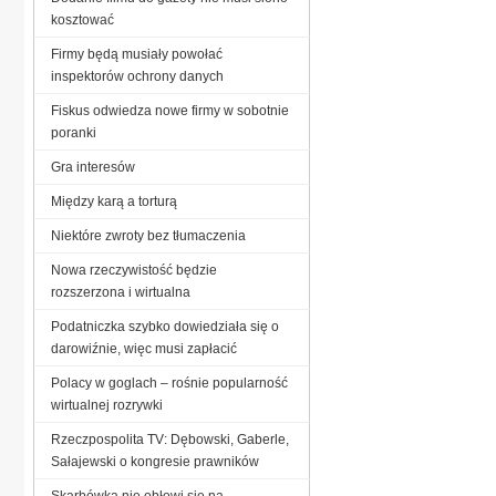
kosztować
Firmy będą musiały powołać
inspektorów ochrony danych
Fiskus odwiedza nowe firmy w sobotnie
poranki
Gra interesów
Między karą a torturą
Niektóre zwroty bez tłumaczenia
Nowa rzeczywistość będzie
rozszerzona i wirtualna
Podatniczka szybko dowiedziała się o
darowiźnie, więc musi zapłacić
Polacy w goglach – rośnie popularność
wirtualnej rozrywki
Rzeczpospolita TV: Dębowski, Gaberle,
Sałajewski o kongresie prawników
Skarbówka nie obłowi się na