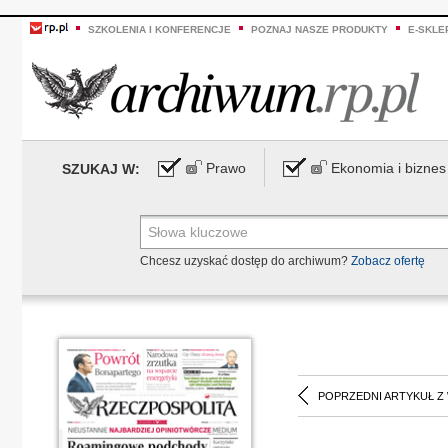
SZKOLENIA I KONFERENCJE
POZNAJ NASZE PRODUKTY
E-SKLE
Prawo
Ekonomia i biznes
SZUKAJ W:
Chcesz uzyskać dostęp do archiwum?
Zobacz ofertę
POPRZEDNI ARTYKUŁ Z