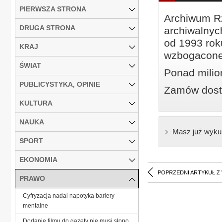
PIERWSZA STRONA
Archiwum Rz
DRUGA STRONA
archiwalnyc
od 1993 roku
KRAJ
wzbogacone
ŚWIAT
Ponad milio
PUBLICYSTYKA, OPINIE
Zamów dostę
KULTURA
NAUKA
Masz już wyku
SPORT
EKONOMIA
POPRZEDNI ARTYKUŁ Z
PRAWO
Cyfryzacja nadal napotyka bariery
mentalne
Dodanie filmu do gazety nie musi słono