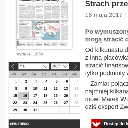
Strach prze
16 maja 2017 |
Po wymuszonyc
mogą stracić d
Od kilkunastu d
Wydanie:
10750
z inną placówką
stracić finanso
maj
2017
«
»
tylko podmioty 
PN
WT
ŚR
CZ
PT
SB
ND
1
2
3
4
5
6
7
– Zamiar połącz
8
9
10
11
12
13
14
najmniej kilkan
15
16
17
18
19
20
21
mówi Marek Wójc
22
23
24
25
26
27
28
dziś ekspert Zw
29
30
31
Dostęp do tr
SPIS TREŚCI