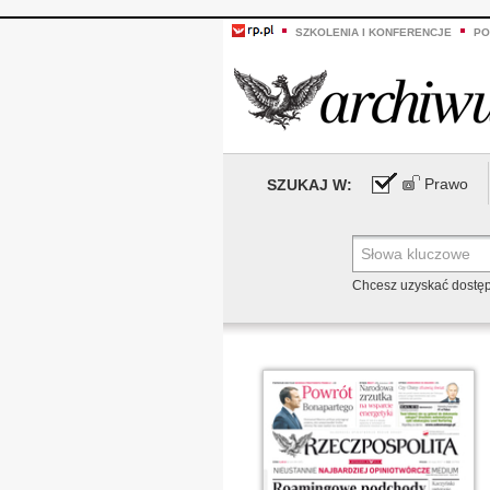
SZKOLENIA I KONFERENCJE
PO
Prawo
SZUKAJ W:
Chcesz uzyskać dostę