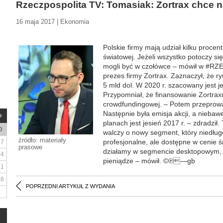
Rzeczpospolita TV: Tomasiak: Zortrax chce na
16 maja 2017 | Ekonomia
Polskie firmy mają udział kilku procen
światowej. Jeżeli wszystko potoczy si
mogli być w czołówce – mówił w #RZ
prezes firmy Zortrax. Zaznaczył, że r
5 mld dol. W 2020 r. szacowany jest j
Przypomniał, że finansowanie Zortrax
crowdfundingowej. – Potem przeprowad
Następnie była emisja akcji, a nieba
planach jest jesień 2017 r. – zdradził.
D
walczy o nowy segment, który niedług
źródło: materiały
profesjonalne, ale dostępne w cenie 
7
prasowe
działamy w segmencie desktopowym, c
14
pieniądze – mówił. ©℗—gb
21
28
POPRZEDNI ARTYKUŁ Z WYDANIA