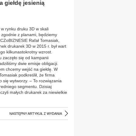
 giełdę jesienią
t w rynku druku 3D w skali
ę zgodnie z planami, będziemy
ECZoBIZNESIE Rafał Tomasiak,
ynek drukarek 3D w 2015 r. był wart
ego kilkunastokrotny wzrost.
u zaczęło się od kampanii
ziliśmy dwie emisje obligacji.
wem chcemy wejść na giełdę. W
 Tomasiak podkreślił, że firma
o się wytworzy. – To rozwiązania
średniego segmentu. Dzisiaj
zyli małych drukarek za niewielkie
NASTĘPNY ARTYKUŁ Z WYDANIA