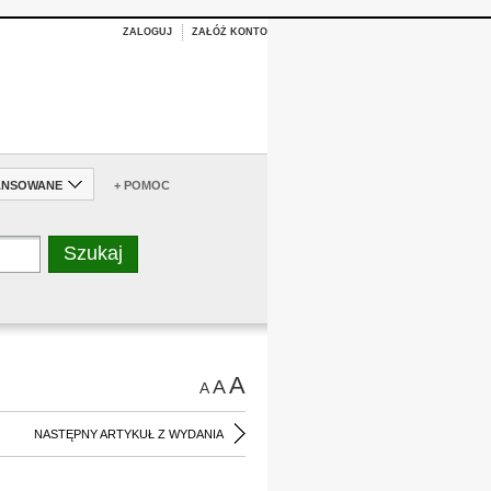
ZALOGUJ
ZAŁÓŻ KONTO
ANSOWANE
+ POMOC
A
A
A
NASTĘPNY ARTYKUŁ Z WYDANIA