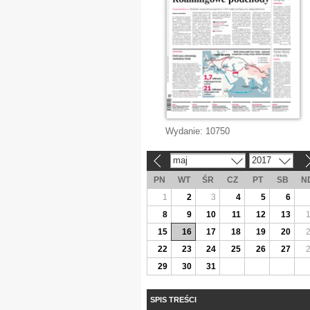
Wydanie:
10750
maj
2017
«
»
PN
WT
ŚR
CZ
PT
SB
N
1
2
3
4
5
6
8
9
10
11
12
13
15
16
17
18
19
20
22
23
24
25
26
27
29
30
31
SPIS TREŚCI