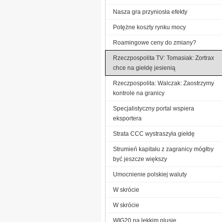
Nasza gra przyniosła efekty
Potężne koszty rynku mocy
Roamingowe ceny do zmiany?
Rzeczpospolita TV: Tomasiak: Zortrax
chce na giełdę jesienią
Rzeczpospolita: Walczak: Zaostrzymy
kontrole na granicy
Specjalistyczny portal wspiera
eksportera
Strata CCC wystraszyła giełdę
Strumień kapitału z zagranicy mógłby
być jeszcze większy
Umocnienie polskiej waluty
W skrócie
W skrócie
WIG20 na lekkim plusie