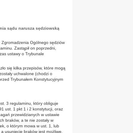
enia sądu narusza sędziowską
wałę Zgromadzenia Ogólnego sędziów
laminu. Zastąpił on poprzedni,
zas ustawy o Trybunale
ło się kilka przepisów, które mogą
 zostały uchwalone (chodzi o
a przed Trybunałem Konstytucyjnym
t. 3 regulaminu, który obliguje
ust. 1 pkt 1 i 2 konstytucji, oraz
magań przewidzianych w ustawie
h braków, a te nie zostały w
osek, o którym mowa w ust. 1, lub
a usunięcie braków jest możliwe,