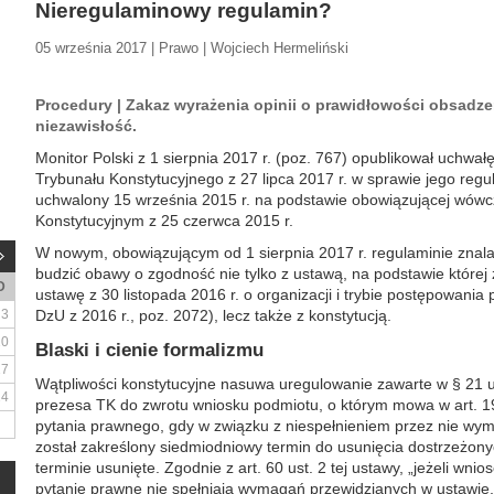
Nieregulaminowy regulamin?
05 września 2017 | Prawo | Wojciech Hermeliński
Procedury | Zakaz wyrażenia opinii o prawidłowości obsadz
niezawisłość.
Monitor Polski z 1 sierpnia 2017 r. (poz. 767) opublikował uch
Trybunału Konstytucyjnego z 27 lipca 2017 r. w sprawie jego regu
uchwalony 15 września 2015 r. na podstawie obowiązującej wówc
Konstytucyjnym z 25 czerwca 2015 r.
W nowym, obowiązującym od 1 sierpnia 2017 r. regulaminie znalaz
budzić obawy o zgodność nie tylko z ustawą, na podstawie której
D
ustawę z 30 listopada 2016 r. o organizacji i trybie postępowani
3
DzU z 2016 r., poz. 2072), lecz także z konstytucją.
10
Blaski i cienie formalizmu
17
Wątpliwości konstytucyjne nasuwa uregulowanie zawarte w § 21 us
24
prezesa TK do zwrotu wniosku podmiotu, o którym mowa w art. 191 
pytania prawnego, gdy w związku z niespełnieniem przez nie wy
został zakreślony siedmiodniowy termin do usunięcia dostrzeżonyc
terminie usunięte. Zgodnie z art. 60 ust. 2 tej ustawy, „jeżeli wni
pytanie prawne nie spełniają wymagań przewidzianych w ustawie, 