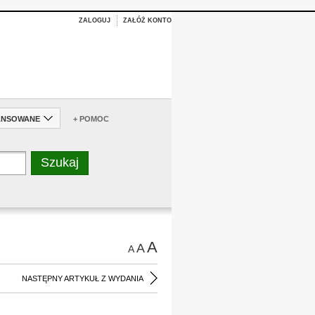
ZALOGUJ
ZAŁÓŻ KONTO
ANSOWANE
+ POMOC
A
A
A
NASTĘPNY ARTYKUŁ Z WYDANIA