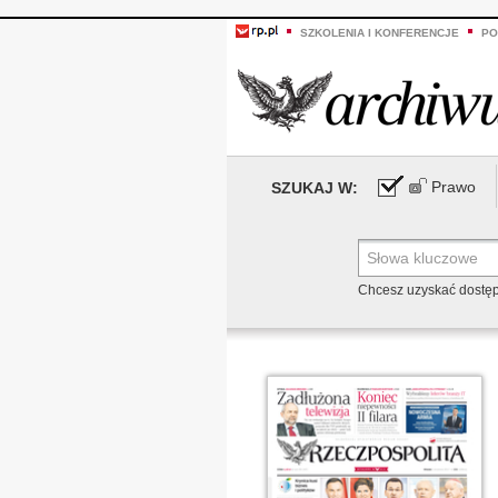
SZKOLENIA I KONFERENCJE
PO
Prawo
SZUKAJ W:
Chcesz uzyskać dostę