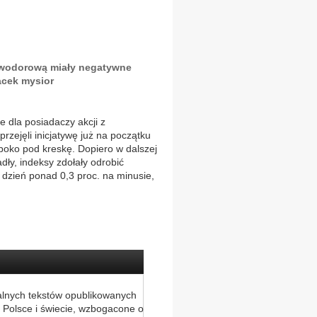
ą wodorową miały negatywne
acek mysior
e dla posiadaczy akcji z
rzejęli inicjatywę już na początku
boko pod kreskę. Dopiero w dalszej
ły, indeksy zdołały odrobić
 dzień ponad 0,3 proc. na minusie,
alnych tekstów opublikowanych
 Polsce i świecie, wzbogacone o