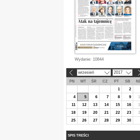
Wydanie:
10844
wrzesień
2017
«
»
PN
WT
ŚR
CZ
PT
SB
N
1
2
4
5
6
7
8
9
11
12
13
14
15
16
18
19
20
21
22
23
25
26
27
28
29
30
SPIS TREŚCI