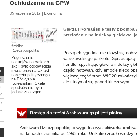
Ochłodzenie na GPW
05 września 2017 | Ekonomia
Giełda | Koreańskie testy z bomb
przełożenie na indeksy giełdowe. j
źródło:
Rzeczpospolita
Początek tygodnia nie ułożył się dobrz
Pogorszenie
warszawskiego parkietu. Sprzedający p
nastrojów na rynkach
handlu, spychając główne indeksy głę
akcji było odpowiedzią
części notowań, gdy emocje nieco opad
inwestorów na wzrost
napięcia politycznego
większą część strat. WIG20 zakończył
na Półwyspie
D
ale utrzymał się ponad kluczowym...
Koreańskim. Skala
3
spadków nie była
jednak znacząca.
10
17
24
Dostęp do treści Archiwum.rp.pl jest płatny.
Archiwum Rzeczpospolitej to wygodna wyszukiwarka archiw
na łamach dziennika od 1993 roku. Unikalne źródło wiedzy o