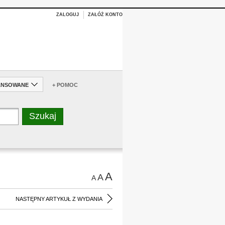
ZALOGUJ
ZAŁÓŻ KONTO
ANSOWANE
+ POMOC
A
A
A
NASTĘPNY ARTYKUŁ Z WYDANIA