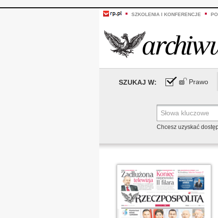
SZKOLENIA I KONFERENCJE
PO
Prawo
SZUKAJ W:
Chcesz uzyskać dostę