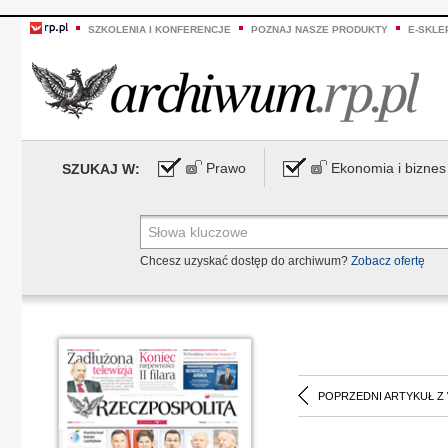
SZKOLENIA I KONFERENCJE
POZNAJ NASZE PRODUKTY
E-SKLE
Prawo
Ekonomia i biznes
SZUKAJ W:
Chcesz uzyskać dostęp do archiwum?
Zobacz ofertę
POPRZEDNI ARTYKUŁ Z