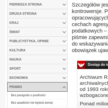
Szczegółów jes
PIERWSZA STRONA
kontrowersje. 
DRUGA STRONA
opracowujących
KRAJ
cechach agresy
podatkowych – 
ŚWIAT
piśmie zapewni
PUBLICYSTYKA, OPINIE
do wskazywania
obowiązek ujawn
KULTURA
NAUKA
Dostęp do tr
SPORT
Archiwum Rz
EKONOMIA
archiwalnyc
PRAWO
od 1993 roku
wzbogacone
Bez paragrafu o poufności
Ponad milio
Bez upadłości nie będzie pensji