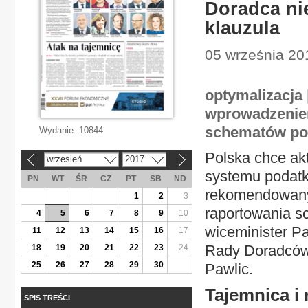
Doradca ni
klauzula
05 września 201
optymalizacja 
wprowadzenie
schematów pod
Wydanie:
10844
Polska chce ak
wrzesień
2017
«
»
systemu podat
PN
WT
ŚR
CZ
PT
SB
ND
rekomendowany
1
2
3
raportowania s
4
5
6
7
8
9
10
wiceminister P
11
12
13
14
15
16
17
Rady Doradców
18
19
20
21
22
23
24
25
26
27
28
29
30
Pawlic.
Tajemnica i 
SPIS TREŚCI