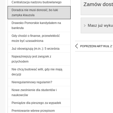
Centralizacja nadzoru budowlanego
Zamów dostę
Doradca nie musi donosić, bo luki
zamyka klauzula
Drawsko Pomorskie kandydatem na
Masz już wyku
bankruta
Gdy chodzi o finanse, przewlekłość
może być uzasadniona
POPRZEDNI ARTYKUŁ Z
Już obowiązują (m.in.:): 5 września
Najważniejszy jest związek z
przychodem
Nie chcą budować willi, gdy nie mają
decyzji
Nieregulaminowy regulamin?
Nowe zwolnienie dla studentów i
naukowców
Pieniądze dla pieszego za wypadek
Premiowanie wbrew przepisom