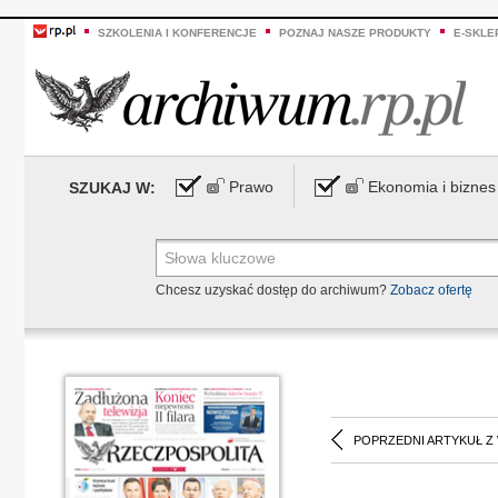
SZKOLENIA I KONFERENCJE
POZNAJ NASZE PRODUKTY
E-SKLE
Prawo
Ekonomia i biznes
SZUKAJ W:
Chcesz uzyskać dostęp do archiwum?
Zobacz ofertę
POPRZEDNI ARTYKUŁ Z