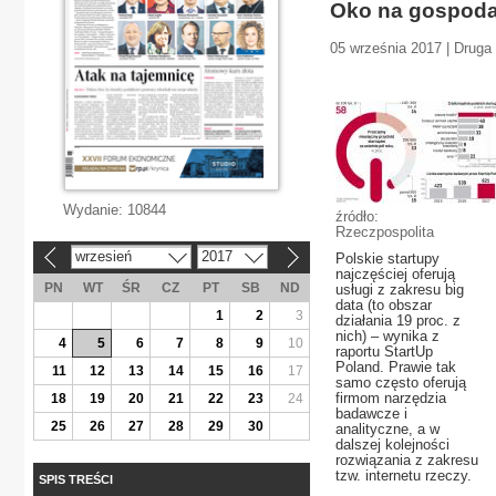
Oko na gospoda
05 września 2017 | Druga 
Wydanie:
10844
źródło:
Rzeczpospolita
wrzesień
2017
Polskie startupy
«
»
najczęściej oferują
PN
WT
ŚR
CZ
PT
SB
ND
usługi z zakresu big
data (to obszar
1
2
3
działania 19 proc. z
nich) – wynika z
4
5
6
7
8
9
10
raportu StartUp
Poland. Prawie tak
11
12
13
14
15
16
17
samo często oferują
firmom narzędzia
18
19
20
21
22
23
24
badawcze i
25
26
27
28
29
30
analityczne, a w
dalszej kolejności
rozwiązania z zakresu
tzw. internetu rzeczy.
SPIS TREŚCI