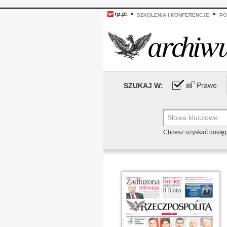
SZKOLENIA I KONFERENCJE
PO
Prawo
SZUKAJ W:
Chcesz uzyskać dostę