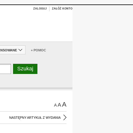
ZALOGUJ
ZAŁÓŻ KONTO
ANSOWANE
+ POMOC
A
A
A
NASTĘPNY ARTYKUŁ Z WYDANIA