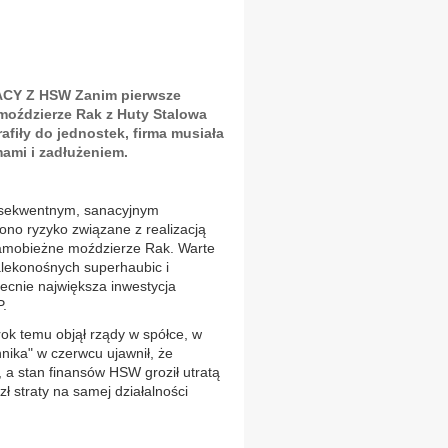
Y Z HSW Zanim pierwsze
moździerze Rak z Huty Stalowa
afiły do jednostek, firma musiała
ami i zadłużeniem.
onsekwentnym, sanacyjnym
ono ryzyko związane z realizacją
amobieżne moździerze Rak. Warte
alekonośnych superhaubic i
cnie największa inwestycja
P.
rok temu objął rządy w spółce, w
ika" w czerwcu ujawnił, że
a, a stan finansów HSW groził utratą
 straty na samej działalności