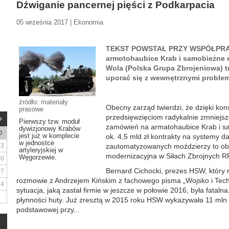
Dźwiganie pancernej pięści z Podkarpacia
05 września 2017 | Ekonomia
TEKST POWSTAŁ PRZY WSPÓŁPRAC
armotohaubice Krab i samobieżne 
Wola (Polska Grupa Zbrojeniowa) tr
uporać się z wewnętrznymi problem
źródło: materiały
Obecny zarząd twierdzi, że dzięki k
prasowe
przedsięwzięciom radykalnie zmniejsz
Pierwszy tzw. moduł
zamówień na armatohaubice Krab i s
dywizjonowy Krabów
D
jest już w komplecie
ok. 4,5 mld zł kontrakty na systemy d
w jednostce
3
zautomatyzowanych moździerzy to obe
artyleryjskiej w
modernizacyjna w Siłach Zbrojnych R
Węgorzewie.
10
Bernard Cichocki, prezes HSW, który 
17
rozmowie z Andrzejem Kińskim z fachowego pisma „Wojsko i Techn
24
sytuacja, jaką zastał firmie w jeszcze w połowie 2016, była fataln
płynności huty. Już zresztą w 2015 roku HSW wykazywała 11 mln zł
podstawowej przy...