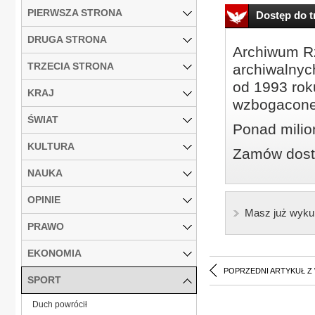
PIERWSZA STRONA
Dostęp do tr
DRUGA STRONA
Archiwum Rz
TRZECIA STRONA
archiwalnyc
od 1993 roku
KRAJ
wzbogacone
ŚWIAT
Ponad milio
KULTURA
Zamów dostę
NAUKA
OPINIE
Masz już wyku
PRAWO
EKONOMIA
POPRZEDNI ARTYKUŁ Z
SPORT
Duch powrócił