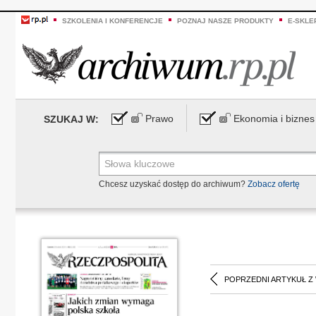
SZKOLENIA I KONFERENCJE
POZNAJ NASZE PRODUKTY
E-SKLE
Prawo
Ekonomia i biznes
SZUKAJ W:
Chcesz uzyskać dostęp do archiwum?
Zobacz ofertę
POPRZEDNI ARTYKUŁ Z