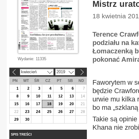
Mistrz ura
18 kwietnia 201
Terence Crawf
podziału na k
Łomaczenką by
pokonać Amir
Wydanie:
11335
kwiecień
2019
«
»
PN
WT
ŚR
CZ
PT
SB
ND
Faworytem w s
1
2
3
4
5
6
7
będzie Crawfor
8
9
10
11
12
13
14
urwie mu kilka
15
16
17
18
19
20
21
bo ma „szklaną
22
23
24
25
26
27
28
Takie są opini
29
30
Khana nie zrobi
SPIS TREŚCI