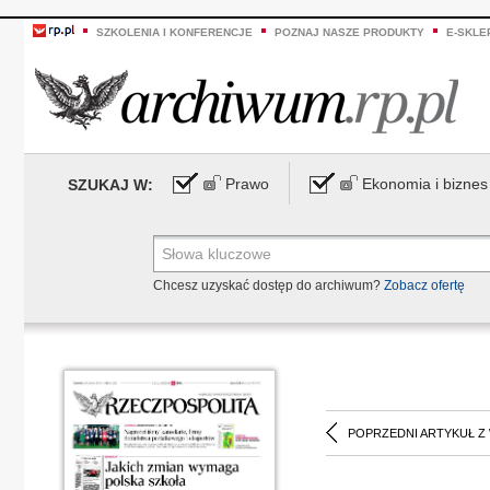
SZKOLENIA I KONFERENCJE
POZNAJ NASZE PRODUKTY
E-SKLE
Prawo
Ekonomia i biznes
SZUKAJ W:
Chcesz uzyskać dostęp do archiwum?
Zobacz ofertę
POPRZEDNI ARTYKUŁ Z