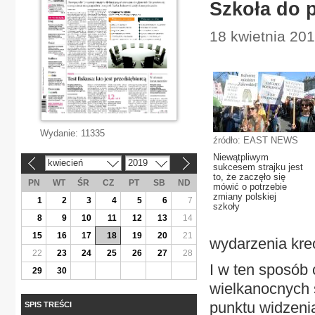
Szkoła do 
18 kwietnia 201
Wydanie:
11335
źródło: EAST NEWS
Niewątpliwym
kwiecień
2019
«
»
sukcesem strajku jest
to, że zaczęło się
PN
WT
ŚR
CZ
PT
SB
ND
mówić o potrzebie
zmiany polskiej
1
2
3
4
5
6
7
szkoły
8
9
10
11
12
13
14
15
16
17
18
19
20
21
wydarzenia kre
22
23
24
25
26
27
28
I w ten sposób 
29
30
wielkanocnych 
punktu widzeni
SPIS TREŚCI