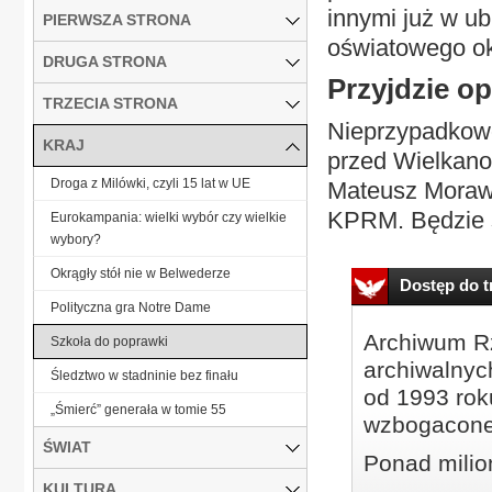
innymi już w ub
PIERWSZA STRONA
oświatowego ok
DRUGA STRONA
Przyjdzie o
TRZECIA STRONA
Nieprzypadkowo
KRAJ
przed Wielkano
Droga z Milówki, czyli 15 lat w UE
Mateusz Morawi
KPRM. Będzie s
Eurokampania: wielki wybór czy wielkie
wybory?
Okrągły stół nie w Belwederze
Dostęp do tr
Polityczna gra Notre Dame
Archiwum Rz
Szkoła do poprawki
archiwalnyc
Śledztwo w stadninie bez finału
od 1993 roku
„Śmierć” generała w tomie 55
wzbogacone
ŚWIAT
Ponad milio
KULTURA