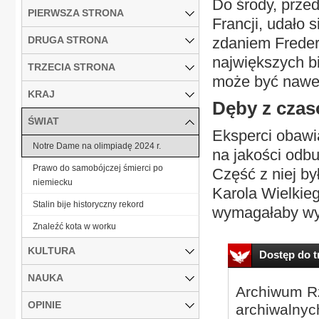
Do środy, przed
PIERWSZA STRONA
Francji, udało 
DRUGA STRONA
zdaniem Frederi
największych b
TRZECIA STRONA
może być nawet 
KRAJ
Dęby z czas
ŚWIAT
Eksperci obawia
Notre Dame na olimpiadę 2024 r.
na jakości odb
Prawo do samobójczej śmierci po
Część z niej b
niemiecku
Karola Wielkie
Stalin bije historyczny rekord
wymagałaby wyk
Znaleźć kota w worku
KULTURA
Dostęp do tr
NAUKA
Archiwum Rz
OPINIE
archiwalnyc