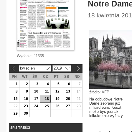
Notre Dame
18 kwietnia 2019
Wydanie:
11335
kwiecień
2019
«
»
PN
WT
ŚR
CZ
PT
SB
ND
1
2
3
4
5
6
7
8
9
10
11
12
13
14
źródło: AFP
15
16
17
18
19
20
21
Na odbudowę Notre
Dame zebrano już
22
23
24
25
26
27
28
miliard euro. Koszt
może być jednak
29
30
kilkukrotnie wyższy
SPIS TREŚCI