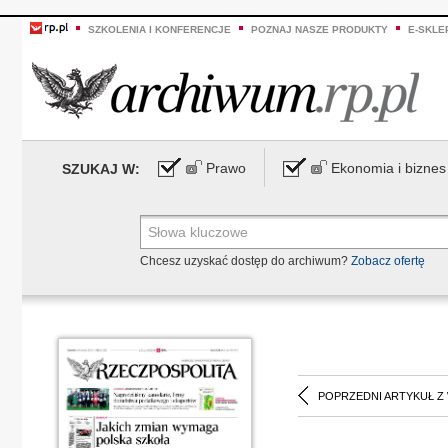
SZKOLENIA I KONFERENCJE
POZNAJ NASZE PRODUKTY
E-SKLE
Prawo
Ekonomia i biznes
SZUKAJ W:
Chcesz uzyskać dostęp do archiwum?
Zobacz ofertę
POPRZEDNI ARTYKUŁ Z