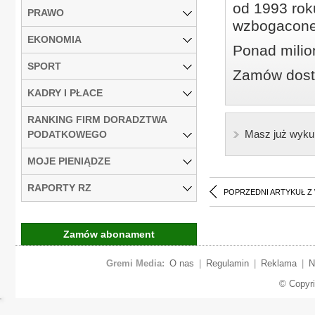
od 1993 roku
PRAWO
wzbogacone
EKONOMIA
Ponad milio
SPORT
Zamów dostę
KADRY I PŁACE
RANKING FIRM DORADZTWA
Masz już wyku
PODATKOWEGO
MOJE PIENIĄDZE
RAPORTY RZ
POPRZEDNI ARTYKUŁ Z
Zamów abonament
Gremi Media:
O nas
|
Regulamin
|
Reklama
|
N
© Copyr