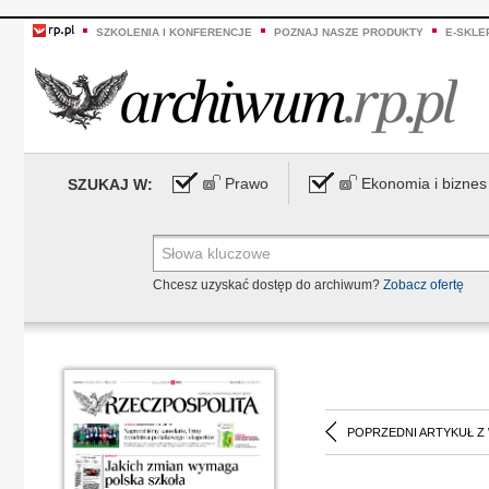
SZKOLENIA I KONFERENCJE
POZNAJ NASZE PRODUKTY
E-SKLE
Prawo
Ekonomia i biznes
SZUKAJ W:
Chcesz uzyskać dostęp do archiwum?
Zobacz ofertę
POPRZEDNI ARTYKUŁ Z