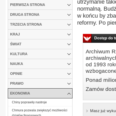
utrzymanie takie
PIERWSZA STRONA
normalną. Budż
DRUGA STRONA
w końcu by zba
reformy. Po pie
TRZECIA STRONA
KRAJ
Dostęp do tr
ŚWIAT
Archiwum Rz
KULTURA
archiwalnyc
od 1993 roku
NAUKA
wzbogacone
OPINIE
Ponad milio
PRAWO
Zamów dostę
EKONOMIA
Chiny poprawiły nastroje
Chmura pozwala zwiększyć możliwości
Masz już wyku
działów finansowych