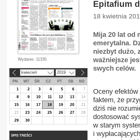
Epitafium 
18 kwietnia 201
Mija 20 lat od
emerytalna. Dz
niezbyt dużo,
ważniejsze jes
Wydanie:
11335
swych celów.
kwiecień
2019
«
»
PN
WT
ŚR
CZ
PT
SB
ND
1
2
3
4
5
6
7
Oceny efektów ż
8
9
10
11
12
13
14
faktem, że prz
15
16
17
18
19
20
21
dziś nie rozumi
22
23
24
25
26
27
28
dostosować sys
29
30
w starym syste
i wypłacających
SPIS TREŚCI