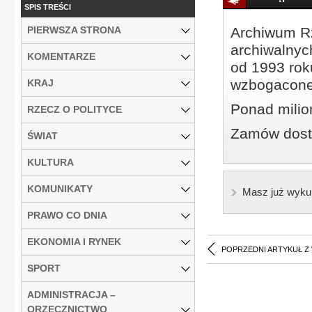
SPIS TREŚCI
PIERWSZA STRONA
Archiwum Rz
archiwalnyc
KOMENTARZE
od 1993 roku
wzbogacone
KRAJ
Ponad milio
RZECZ O POLITYCE
Zamów dostę
ŚWIAT
KULTURA
KOMUNIKATY
Masz już wyku
PRAWO CO DNIA
EKONOMIA I RYNEK
POPRZEDNI ARTYKUŁ Z
SPORT
ADMINISTRACJA –
ORZECZNICTWO