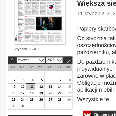
Większa si
11 stycznia 2023
Papiery skarb
Od stycznia ta
oszczędnościow
Wydanie:
12467
październiku, a
styczeń
2023
Do październik
«
»
PN
WT
ŚR
CZ
PT
SB
ND
indywidualnych
1
zarówno w placó
2
3
4
5
6
7
8
Obligacje możn
9
10
11
12
13
14
15
aplikacji mobil
16
17
18
19
20
21
22
Wszystkie te...
23
24
25
26
27
28
29
30
31
Dostęp do tr