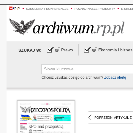
SZKOLENIA I KONFERENCJE
POZNAJ NASZE PRODUKTY
E-SKLE
Prawo
Ekonomia i biznes
SZUKAJ W:
Chcesz uzyskać dostęp do archiwum?
Zobacz ofertę
POPRZEDNI ARTYKUŁ Z