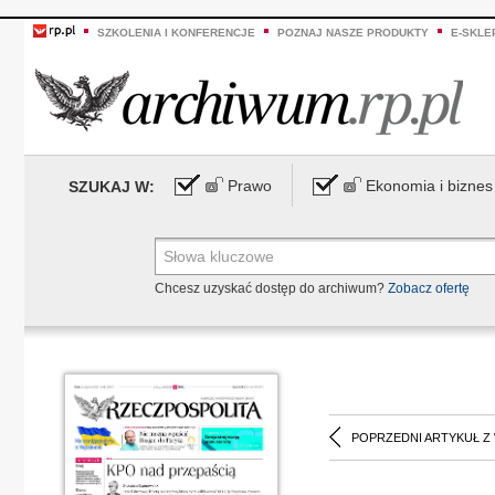
SZKOLENIA I KONFERENCJE
POZNAJ NASZE PRODUKTY
E-SKLE
Prawo
Ekonomia i biznes
SZUKAJ W:
Chcesz uzyskać dostęp do archiwum?
Zobacz ofertę
POPRZEDNI ARTYKUŁ Z