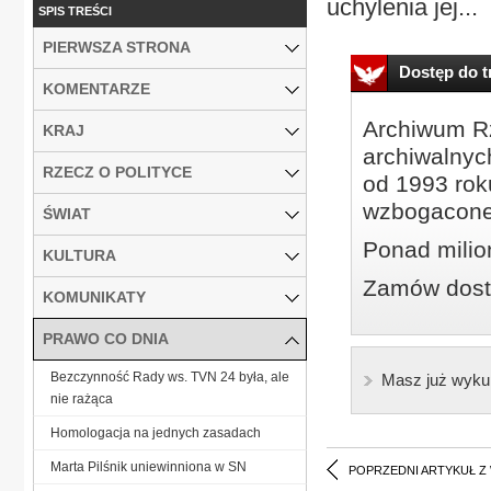
uchylenia jej...
SPIS TREŚCI
PIERWSZA STRONA
Dostęp do tr
KOMENTARZE
Archiwum Rz
KRAJ
archiwalnyc
RZECZ O POLITYCE
od 1993 roku
wzbogacone
ŚWIAT
Ponad milio
KULTURA
Zamów dostę
KOMUNIKATY
PRAWO CO DNIA
Bezczynność Rady ws. TVN 24 była, ale
Masz już wyku
nie rażąca
Homologacja na jednych zasadach
Marta Pilśnik uniewinniona w SN
POPRZEDNI ARTYKUŁ Z