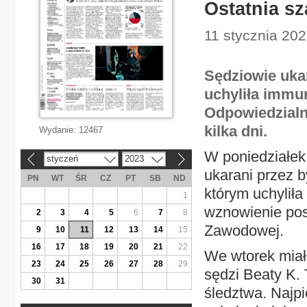
Ostatnia s
11 stycznia 202
Sędziowie ukar
uchyliła immun
Odpowiedzialn
kilka dni.
Wydanie:
12467
W poniedziałek,
styczeń
2023
«
»
ukarani przez 
PN
WT
ŚR
CZ
PT
SB
ND
którym uchylił
1
wznowienie pos
2
3
4
5
6
7
8
Zawodowej.
9
10
11
12
13
14
15
16
17
18
19
20
21
22
We wtorek miało
23
24
25
26
27
28
29
sędzi Beaty K. 
30
31
śledztwa. Najp