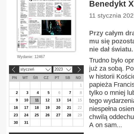
Benedykt X
11 stycznia 202
Przy całym dr
mu się pozost
nie dał światu.
Wydanie:
12467
Trudno było opr
już za sobą. P
styczeń
2023
«
»
w historii Kośc
PN
WT
ŚR
CZ
PT
SB
ND
papieża Franci
1
tylko o mniej l
2
3
4
5
6
7
8
tego wydarzeni
9
10
11
12
13
14
15
niespełna osiem
16
17
18
19
20
21
22
23
24
25
26
27
28
29
chwilą oddechu 
30
31
A on sam...