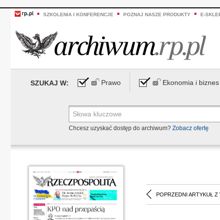
SZKOLENIA I KONFERENCJE
POZNAJ NASZE PRODUKTY
E-SKLE
Prawo
Ekonomia i biznes
SZUKAJ W:
Chcesz uzyskać dostęp do archiwum?
Zobacz ofertę
POPRZEDNI ARTYKUŁ Z