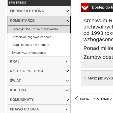
SPIS TREŚCI
Dostęp do tr
PIERWSZA STRONA
Archiwum Rz
KOMENTARZE
archiwalnyc
Benedykt XVI już nie przeszkadza
od 1993 roku
Bezcelowe zagrywki cenowe
wzbogacone
Rząd się nigdy nie poddaje
Ponad milio
Zły polityczny kompromis
Zamów dostę
KRAJ
RZECZ O POLITYCE
Masz już wyku
ŚWIAT
KULTURA
POPRZEDNI ARTYKUŁ Z
KOMUNIKATY
PRAWO CO DNIA