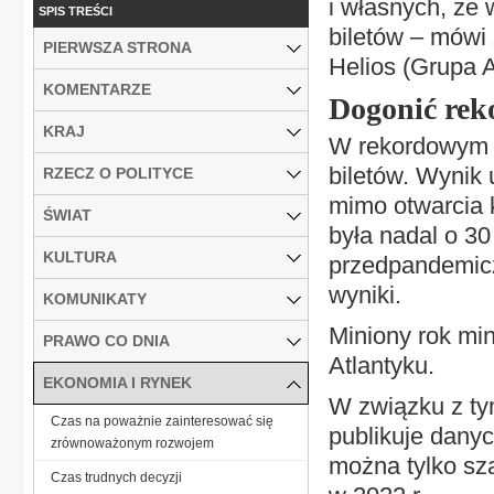
i własnych, że 
SPIS TREŚCI
biletów – mówi 
PIERWSZA STRONA
Helios (Grupa A
KOMENTARZE
Dogonić rek
KRAJ
W rekordowym 2
biletów. Wynik 
RZECZ O POLITYCE
mimo otwarcia 
ŚWIAT
była nadal o 30
KULTURA
przedpandemicz
wyniki.
KOMUNIKATY
Miniony rok min
PRAWO CO DNIA
Atlantyku.
EKONOMIA I RYNEK
W związku z tym
Czas na poważnie zainteresować się
publikuje danyc
zrównoważonym rozwojem
można tylko sz
Czas trudnych decyzji