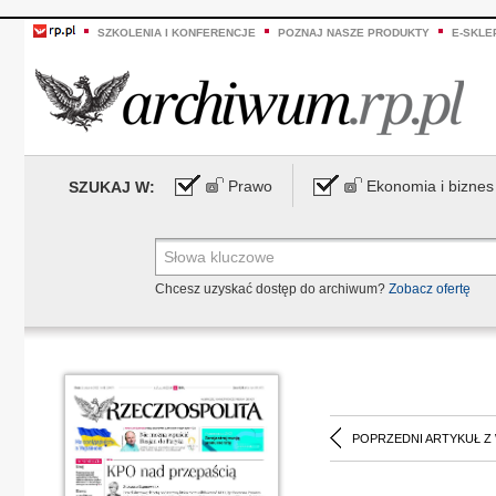
SZKOLENIA I KONFERENCJE
POZNAJ NASZE PRODUKTY
E-SKLE
Prawo
Ekonomia i biznes
SZUKAJ W:
Chcesz uzyskać dostęp do archiwum?
Zobacz ofertę
POPRZEDNI ARTYKUŁ Z