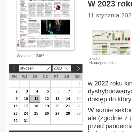
W 2023 roku
11 stycznia 202
Wydanie:
12467
źródło:
Rzeczpospolita
styczeń
2023
«
»
PN
WT
ŚR
CZ
PT
SB
ND
w 2022 roku kin
1
dystrybuowanyc
2
3
4
5
6
7
8
dostęp do który
9
10
11
12
13
14
15
16
17
18
19
20
21
22
W sumie sektor
23
24
25
26
27
28
29
ale (zgodnie z
30
31
przed pandemią