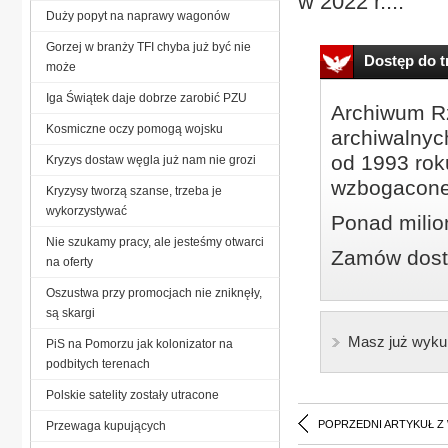
w 2022 r....
Duży popyt na naprawy wagonów
Gorzej w branży TFI chyba już być nie
Dostęp do tr
może
Iga Świątek daje dobrze zarobić PZU
Archiwum Rz
Kosmiczne oczy pomogą wojsku
archiwalnyc
od 1993 roku
Kryzys dostaw węgla już nam nie grozi
wzbogacone
Kryzysy tworzą szanse, trzeba je
wykorzystywać
Ponad milio
Nie szukamy pracy, ale jesteśmy otwarci
Zamów dostę
na oferty
Oszustwa przy promocjach nie zniknęły,
są skargi
Masz już wyku
PiS na Pomorzu jak kolonizator na
podbitych terenach
Polskie satelity zostały utracone
POPRZEDNI ARTYKUŁ Z
Przewaga kupujących