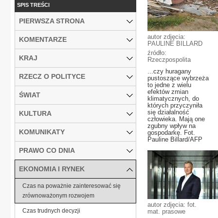
SPIS TREŚCI
PIERWSZA STRONA
autor zdjęcia:
KOMENTARZE
PAULINE BILLARD
źródło:
KRAJ
Rzeczpospolita
...czy huragany
RZECZ O POLITYCE
pustoszące wybrzeża
to jedne z wielu
efektów zmian
ŚWIAT
klimatycznych, do
których przyczyniła
się działalność
KULTURA
człowieka. Mają one
zgubny wpływ na
KOMUNIKATY
gospodarkę. Fot.
Pauline Billard/AFP
PRAWO CO DNIA
EKONOMIA I RYNEK
Czas na poważnie zainteresować się
zrównoważonym rozwojem
autor zdjęcia: fot.
Czas trudnych decyzji
mat. prasowe