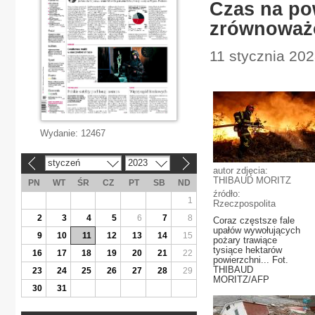
Czas na po
zrównoważ
11 stycznia 2023
Wydanie:
12467
styczeń
2023
«
»
autor zdjęcia:
THIBAUD MORITZ
PN
WT
ŚR
CZ
PT
SB
ND
źródło:
1
Rzeczpospolita
2
3
4
5
6
7
8
Coraz częstsze fale
upałów wywołujących
9
10
11
12
13
14
15
pożary trawiące
tysiące hektarów
16
17
18
19
20
21
22
powierzchni... Fot.
THIBAUD
23
24
25
26
27
28
29
MORITZ/AFP
30
31