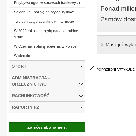
Przybywa ugód w sprawach frankowych
Ponad milio
Sektor OZE boi się opłaty od zysków
Zamów dostę
Twórcy tracą przez filmy w internecie
W 2023 roku kina będą nadal odrabiać
straty
Masz już wyku
W Czechach płacą lepiej niż w Polsce
W skrócie
SPORT
POPRZEDNI ARTYKUŁ Z
ADMINISTRACJA –
ORZECZNICTWO
RACHUNKOWOŚĆ
RAPORTY RZ
Zamów abonament