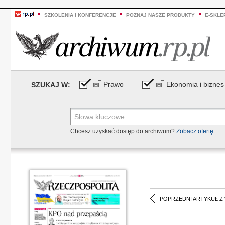
SZKOLENIA I KONFERENCJE
POZNAJ NASZE PRODUKTY
E-SKLE
Prawo
Ekonomia i biznes
SZUKAJ W:
Chcesz uzyskać dostęp do archiwum?
Zobacz ofertę
POPRZEDNI ARTYKUŁ Z