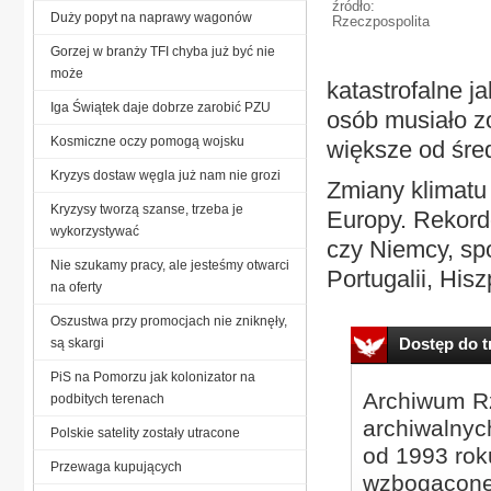
źródło:
Duży popyt na naprawy wagonów
Rzeczpospolita
Gorzej w branży TFI chyba już być nie
może
katastrofalne j
Iga Świątek daje dobrze zarobić PZU
osób musiało z
Kosmiczne oczy pomogą wojsku
większe od średn
Kryzys dostaw węgla już nam nie grozi
Zmiany klimatu
Kryzysy tworzą szanse, trzeba je
Europy. Rekord
wykorzystywać
czy Niemcy, spo
Nie szukamy pracy, ale jesteśmy otwarci
Portugalii, Hisz
na oferty
Oszustwa przy promocjach nie zniknęły,
Dostęp do tr
są skargi
PiS na Pomorzu jak kolonizator na
Archiwum Rz
podbitych terenach
archiwalnyc
Polskie satelity zostały utracone
od 1993 roku
Przewaga kupujących
wzbogacone