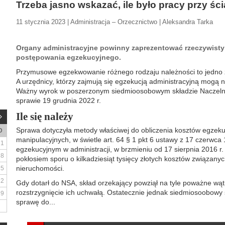
Trzeba jasno wskazać, ile było pracy przy śc
11 stycznia 2023 | Administracja – Orzecznictwo | Aleksandra Tarka
Organy administracyjne powinny zaprezentować rzeczywisty
postępowania egzekucyjnego.
Przymusowe egzekwowanie różnego rodzaju należności to jedno 
A urzędnicy, którzy zajmują się egzekucją administracyjną mogą n
Ważny wyrok w poszerzonym siedmioosobowym składzie Naczelny 
sprawie 19 grudnia 2022 r.
Ile się należy
Sprawa dotyczyła metody właściwej do obliczenia kosztów egzekuc
D
manipulacyjnych, w świetle art. 64 § 1 pkt 6 ustawy z 17 czerwca
1
egzekucyjnym w administracji, w brzmieniu od 17 sierpnia 2016 r. 
8
pokłosiem sporu o kilkadziesiąt tysięcy złotych kosztów związany
nieruchomości.
15
22
Gdy dotarł do NSA, skład orzekający powziął na tyle poważne wątp
rozstrzygnięcie ich uchwałą. Ostatecznie jednak siedmiosoobowy sk
29
sprawę do...