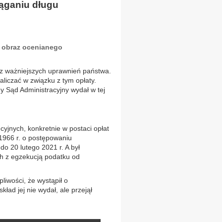
iąganiu długu
 obraz ocenianego
z ważniejszych uprawnień państwa.
aliczać w związku z tym opłaty.
Sąd Administracyjny wydał w tej
yjnych, konkretnie w postaci opłat
 1966 r. o postępowaniu
do 20 lutego 2021 r. A był
ch z egzekucją podatku od
liwości, że wystąpił o
ład jej nie wydał, ale przejął