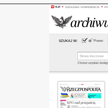
SZKOLENIA I KONFERENCJE
PO
Prawo
SZUKAJ W:
Chcesz uzyskać dostę