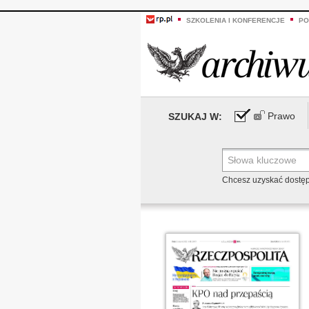
SZKOLENIA I KONFERENCJE
PO
Prawo
SZUKAJ W:
Chcesz uzyskać dostę