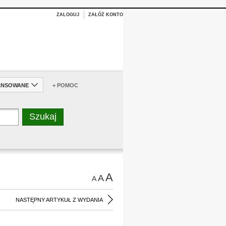
ZALOGUJ
ZAŁÓŻ KONTO
ANSOWANE
+ POMOC
A
A
A
NASTĘPNY ARTYKUŁ Z WYDANIA