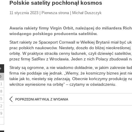
Polskie satelity pochłonął kosmos
11 stycznia 2023 | Pierwsza strona | Michał Duszczyk
Awaria rakiety firmy Virgin Orbit, należącej do miliardera Ri
wiodącego polskiego producenta satelitów.
Start rakiety ze Spaceport Cornwall w Wielkiej Brytanii miał być
prac polskich naukowców. Niestety, doszło do bliżej nieokreślonej „a
orbitę. W praktyce straciła cenny ładunek, czyli dziewięć sateli
przez firmę SatRev z Wrocławia. Jeden z nich Polacy zbudowali 
Straty są ogromne, a nie wiadomo dokładnie, w jakim zakresie ła
firma nie poddaje się jednak. „Wiemy, że kosmiczny biznes jest n
D
takie jak to, niestety się zdarzają. Obecnie kończymy produkcję n
1
wkrótce wyniesione na orbitę” – czytamy w oświadczeniu.
8
15
POPRZEDNI ARTYKUŁ Z WYDANIA
22
29