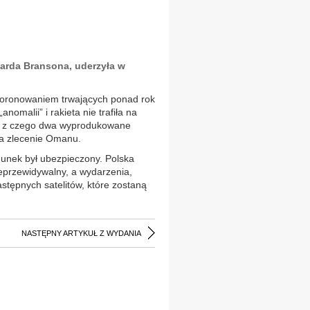
charda Bransona, uderzyła w
 ukoronowaniem trwających ponad rok
nomalii” i rakieta nie trafiła na
tów, z czego dwa wyprodukowane
na zlecenie Omanu.
dunek był ubezpieczony. Polska
ieprzewidywalny, a wydarzenia,
astępnych satelitów, które zostaną
NASTĘPNY ARTYKUŁ Z WYDANIA