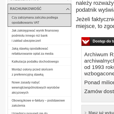
należy rozważyć
RACHUNKOWOŚĆ
podatnik wyświa
Czy zatrzymana zaliczka podlega
Jeżeli faktycz
opodatkowaniu VAT
miejsce, to zgod
Jak zaksięgować wynik finansowy
podmiotu innego niż bank
i zakład ubezpieczeń
Dostęp do tr
Jaką stawką opodatkować
Archiwum Rz
refakturowanie opłat za media
archiwalnyc
Kalkulacja podatku dochodowego
od 1993 roku
Montaż osłony przed słońcem
wzbogacone
z preferencyjną stawką
Ponad milio
Nowe zasady nabyć
wewnątrzwspólnotowych wyrobów
Zamów dostę
akcyzowych
Obowiązkowe e-faktury – podstawowe
założenia
Masz już wyku
Urzędnicy posunęli się do