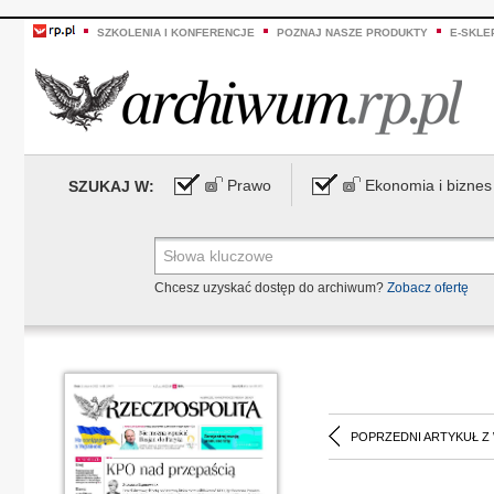
SZKOLENIA I KONFERENCJE
POZNAJ NASZE PRODUKTY
E-SKLE
Prawo
Ekonomia i biznes
SZUKAJ W:
Chcesz uzyskać dostęp do archiwum?
Zobacz ofertę
POPRZEDNI ARTYKUŁ Z