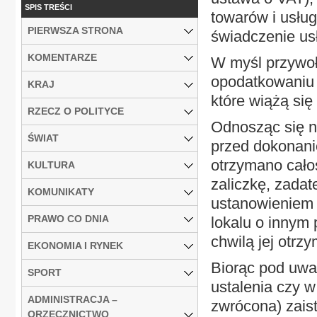
SPIS TREŚCI
towarów i usłu
PIERWSZA STRONA
świadczenie usł
KOMENTARZE
W myśl przywoł
opodatkowaniu 
KRAJ
które wiążą si
RZECZ O POLITYCE
Odnosząc się na
ŚWIAT
przed dokonani
otrzymano całoś
KULTURA
zaliczkę, zadat
KOMUNIKATY
ustanowieniem 
PRAWO CO DNIA
lokalu o innym
chwilą jej otrz
EKONOMIA I RYNEK
Biorąc pod uwag
SPORT
ustalenia czy w
ADMINISTRACJA –
zwrócona) zais
ORZECZNICTWO