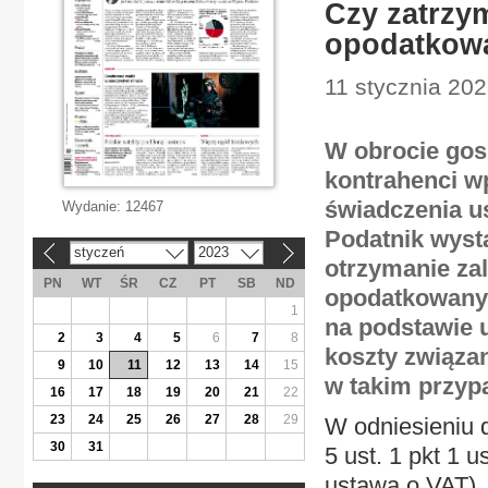
Czy zatrzy
opodatkow
11 stycznia 20
W obrocie gos
kontrahenci w
świadczenia u
Wydanie:
12467
Podatnik wyst
styczeń
2023
«
»
otrzymanie zal
PN
WT
ŚR
CZ
PT
SB
ND
opodatkowanyc
1
na podstawie 
2
3
4
5
6
7
8
koszty związa
9
10
11
12
13
14
15
w takim przy
16
17
18
19
20
21
22
23
24
25
26
27
28
29
W odniesieniu 
30
31
5 ust. 1 pkt 1 
ustawa o VAT),