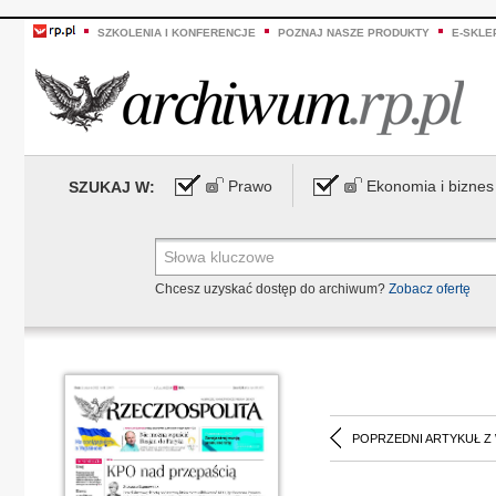
SZKOLENIA I KONFERENCJE
POZNAJ NASZE PRODUKTY
E-SKLE
Prawo
Ekonomia i biznes
SZUKAJ W:
Chcesz uzyskać dostęp do archiwum?
Zobacz ofertę
POPRZEDNI ARTYKUŁ Z