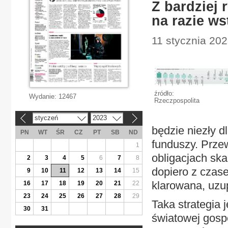
Z bardziej 
na razie w
11 stycznia 202
źródło:
Wydanie:
12467
Rzeczpospolita
styczeń
2023
«
»
będzie niezły 
PN
WT
ŚR
CZ
PT
SB
ND
funduszy. Prze
1
obligacjach sk
2
3
4
5
6
7
8
dopiero z czase
9
10
11
12
13
14
15
klarowana, uzup
16
17
18
19
20
21
22
23
24
25
26
27
28
29
Taka strategia 
30
31
światowej gosp