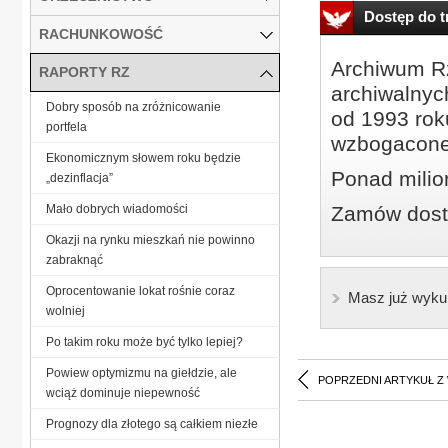
Dostęp do tr
RACHUNKOWOŚĆ
Archiwum Rz
RAPORTY RZ
archiwalnyc
Dobry sposób na zróżnicowanie
od 1993 roku
portfela
wzbogacone
Ekonomicznym słowem roku będzie
Ponad milio
„dezinflacja”
Mało dobrych wiadomości
Zamów dostę
Okazji na rynku mieszkań nie powinno
zabraknąć
Oprocentowanie lokat rośnie coraz
Masz już wyku
wolniej
Po takim roku może być tylko lepiej?
Powiew optymizmu na giełdzie, ale
POPRZEDNI ARTYKUŁ Z
wciąż dominuje niepewność
Prognozy dla złotego są całkiem niezłe