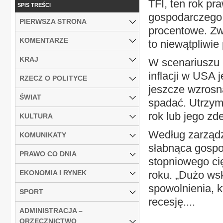
TFI, ten rok p
SPIS TREŚCI
gospodarczego,
PIERWSZA STRONA
procentowe. Zw
KOMENTARZE
to niewątpliwie
KRAJ
W scenariuszu 
inflacji w USA 
RZECZ O POLITYCE
jeszcze wzrosn
ŚWIAT
spadać. Utrzym
rok lub jego z
KULTURA
Według zarządz
KOMUNIKATY
słabnąca gospo
PRAWO CO DNIA
stopniowego ci
EKONOMIA I RYNEK
roku. „Dużo wsk
spowolnienia, k
SPORT
recesję....
ADMINISTRACJA –
ORZECZNICTWO