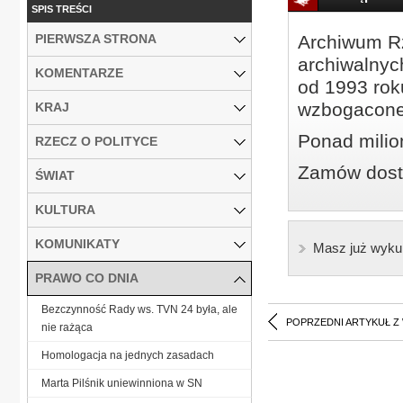
SPIS TREŚCI
PIERWSZA STRONA
Archiwum Rz
archiwalnyc
KOMENTARZE
od 1993 roku
wzbogacone
KRAJ
Ponad milio
RZECZ O POLITYCE
Zamów dostę
ŚWIAT
KULTURA
KOMUNIKATY
Masz już wyku
PRAWO CO DNIA
Bezczynność Rady ws. TVN 24 była, ale
POPRZEDNI ARTYKUŁ Z
nie rażąca
Homologacja na jednych zasadach
Marta Pilśnik uniewinniona w SN