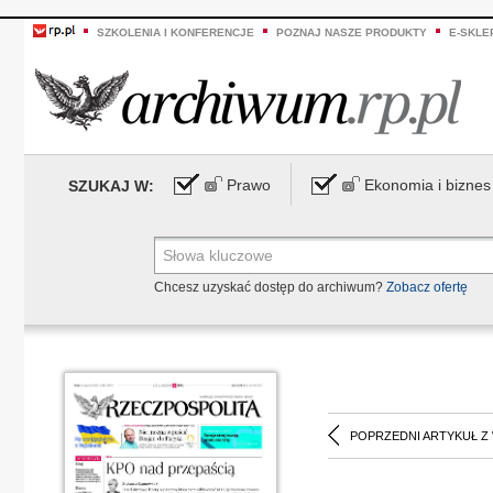
SZKOLENIA I KONFERENCJE
POZNAJ NASZE PRODUKTY
E-SKLE
Prawo
Ekonomia i biznes
SZUKAJ W:
Chcesz uzyskać dostęp do archiwum?
Zobacz ofertę
POPRZEDNI ARTYKUŁ Z