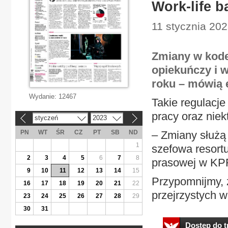
Work-life 
11 stycznia 202
Zmiany w kode
opiekuńczy i w
roku – mówią 
Wydanie:
12467
Takie regulacje
pracy oraz niek
styczeń
2023
«
»
PN
WT
ŚR
CZ
PT
SB
ND
– Zmiany służą
1
szefowa resort
2
3
4
5
6
7
8
prasowej w K
9
10
11
12
13
14
15
Przypomnijmy, ż
16
17
18
19
20
21
22
przejrzystych w
23
24
25
26
27
28
29
30
31
Dostęp do tr