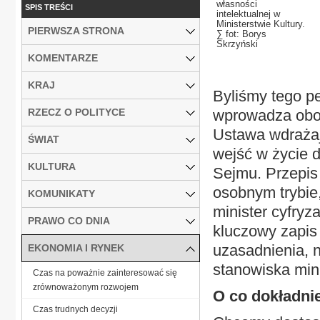
własności
SPIS TREŚCI
intelektualnej w
Ministerstwie Kultury.
PIERWSZA STRONA
∑ fot: Borys
Skrzyński
KOMENTARZE
KRAJ
Byliśmy tego pe
RZECZ O POLITYCE
wprowadza obow
Ustawa wdrażaj
ŚWIAT
wejść w życie do
KULTURA
Sejmu. Przepis 
osobnym trybie
KOMUNIKATY
minister cyfryz
PRAWO CO DNIA
kluczowy zapis 
uzasadnienia, 
EKONOMIA I RYNEK
stanowiska mini
Czas na poważnie zainteresować się
zrównoważonym rozwojem
O co dokładni
Czas trudnych decyzji