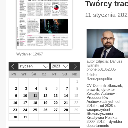
Twórcy trac
11 stycznia 202
Wydanie:
12467
autor zdjęcia: Dariusz
Iwanski
styczeń
2023
«
»
phone:601362305
PN
WT
ŚR
CZ
PT
SB
ND
źródło:
Rzeczpospolita
1
CV Dominik Skoczek,
2
3
4
5
6
7
8
prawnik, dyrektor
Związku Autorów i
9
10
11
12
13
14
15
Producentów
Audiowizualnych od
16
17
18
19
20
21
22
2018 r., od 2020 r.
wiceprezydent
23
24
25
26
27
28
29
Stowarzyszenia
30
31
Kreatywna Polska.
2009–2012 – dyrektor
departamentu