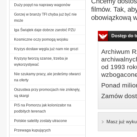
Chcemy dostoso
Duży popyt na naprawy wagonów
filmów. Tak, ab
Gorzej w branży TFI chyba już być nie
obowiązkową wyp
może
Iga Świątek daje dobrze zarobić PZU
Dostęp do tr
Kosmiczne oczy pomogą wojsku
Kryzys dostaw węgla już nam nie grozi
Archiwum Rz
archiwalnyc
Kryzysy tworzą szanse, trzeba je
wykorzystywać
od 1993 roku
wzbogacone
Nie szukamy pracy, ale jesteśmy otwarci
na oferty
Ponad milio
Oszustwa przy promocjach nie zniknęły,
Zamów dostę
są skargi
PiS na Pomorzu jak kolonizator na
podbitych terenach
Polskie satelity zostały utracone
Masz już wyku
Przewaga kupujących