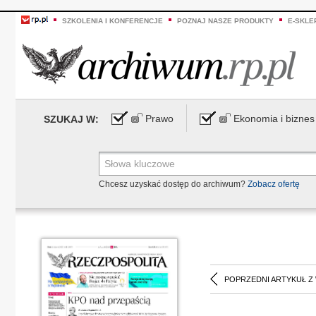
SZKOLENIA I KONFERENCJE
POZNAJ NASZE PRODUKTY
E-SKLE
Prawo
Ekonomia i biznes
SZUKAJ W:
Chcesz uzyskać dostęp do archiwum?
Zobacz ofertę
POPRZEDNI ARTYKUŁ Z