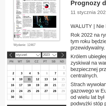
Prognozy dl
11 stycznia 20
WALUTY | Nie bę
Rok 2022 na ryn
tym roku będzie
Wydanie:
12467
przewidywalny.
styczeń
2023
Królem ubiegłeg
«
»
PN
WT
ŚR
CZ
PT
SB
ND
zyskiwał na war
1
bezpiecznej prz
2
3
4
5
6
7
8
centralnych.
9
10
11
12
13
14
15
Strach wywołan
16
17
18
19
20
21
22
gazowego w Euro
23
24
25
26
27
28
29
od wielu lat by
30
31
podwyżki stóp 