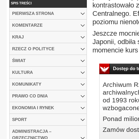
SPIS TREŚCI
kontrastowało 
Centralnego. Ef
PIERWSZA STRONA
poziomu nienot
KOMENTARZE
Jeszcze mocnie
KRAJ
Japonii, odbiła
RZECZ O POLITYCE
momencie kurs d
ŚWIAT
Dostęp do tr
KULTURA
Archiwum Rz
KOMUNIKATY
archiwalnyc
PRAWO CO DNIA
od 1993 roku
wzbogacone
EKONOMIA I RYNEK
Ponad milio
SPORT
Zamów dostę
ADMINISTRACJA –
ORZECZNICTWO