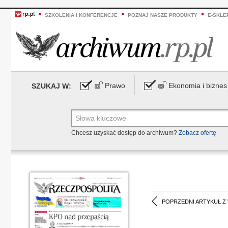
SZKOLENIA I KONFERENCJE
POZNAJ NASZE PRODUKTY
E-SKLE
Prawo
Ekonomia i biznes
SZUKAJ W:
Chcesz uzyskać dostęp do archiwum?
Zobacz ofertę
POPRZEDNI ARTYKUŁ Z