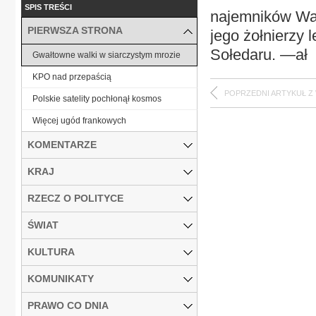
SPIS TREŚCI
najemników Wag
PIERWSZA STRONA
jego żołnierzy
Sołedaru. —ał
Gwałtowne walki w siarczystym mrozie
KPO nad przepaścią
POPRZEDNI ARTYKUŁ Z
Polskie satelity pochłonął kosmos
Więcej ugód frankowych
KOMENTARZE
KRAJ
RZECZ O POLITYCE
ŚWIAT
KULTURA
KOMUNIKATY
PRAWO CO DNIA