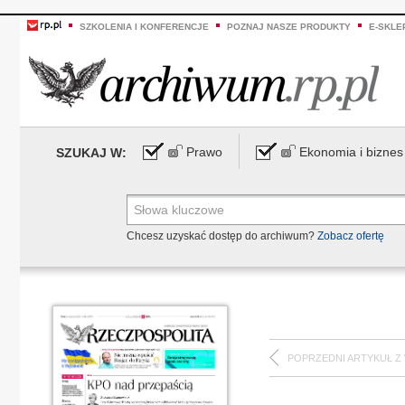
SZKOLENIA I KONFERENCJE
POZNAJ NASZE PRODUKTY
E-SKLE
Prawo
Ekonomia i biznes
SZUKAJ W:
Chcesz uzyskać dostęp do archiwum?
Zobacz ofertę
POPRZEDNI ARTYKUŁ Z