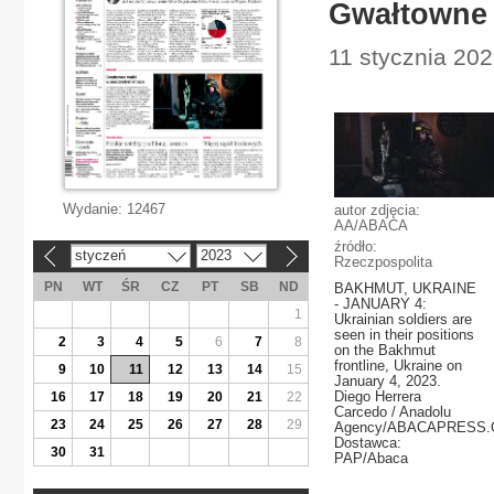
Gwałtowne 
11 stycznia 2023
Wydanie:
12467
autor zdjęcia:
AA/ABACA
źródło:
styczeń
2023
«
»
Rzeczpospolita
PN
WT
ŚR
CZ
PT
SB
ND
BAKHMUT, UKRAINE
- JANUARY 4:
1
Ukrainian soldiers are
seen in their positions
2
3
4
5
6
7
8
on the Bakhmut
frontline, Ukraine on
9
10
11
12
13
14
15
January 4, 2023.
Diego Herrera
16
17
18
19
20
21
22
Carcedo / Anadolu
23
24
25
26
27
28
29
Agency/ABACAPRESS
Dostawca:
30
31
PAP/Abaca