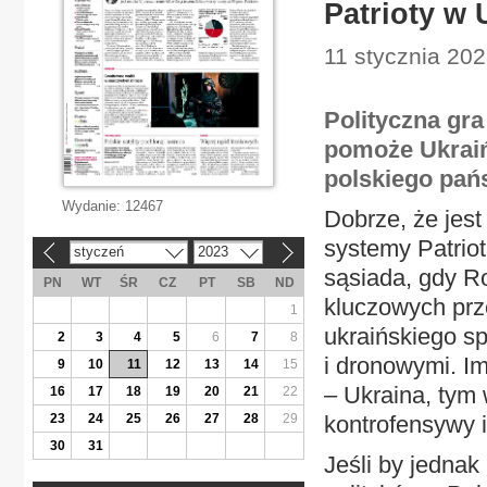
Patrioty w 
11 stycznia 202
Polityczna gra
pomoże Ukraiń
polskiego pań
Wydanie:
12467
Dobrze, że jest
systemy Patrio
styczeń
2023
«
»
sąsiada, gdy R
PN
WT
ŚR
CZ
PT
SB
ND
kluczowych prze
1
ukraińskiego s
2
3
4
5
6
7
8
i dronowymi. Im
9
10
11
12
13
14
15
– Ukraina, tym
16
17
18
19
20
21
22
23
24
25
26
27
28
29
kontrofensywy i
30
31
Jeśli by jednak