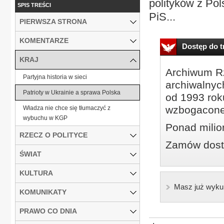
polityków z Pols
SPIS TREŚCI
PiS...
PIERWSZA STRONA
KOMENTARZE
Dostęp do tr
KRAJ
Archiwum Rz
Partyjna historia w sieci
archiwalnyc
Patrioty w Ukrainie a sprawa Polska
od 1993 roku
wzbogacone
Władza nie chce się tłumaczyć z
wybuchu w KGP
Ponad milio
RZECZ O POLITYCE
Zamów dostę
ŚWIAT
KULTURA
Masz już wyku
KOMUNIKATY
PRAWO CO DNIA