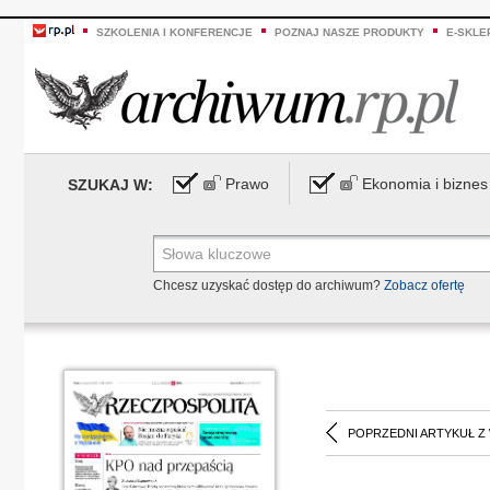
SZKOLENIA I KONFERENCJE
POZNAJ NASZE PRODUKTY
E-SKLE
Prawo
Ekonomia i biznes
SZUKAJ W:
Chcesz uzyskać dostęp do archiwum?
Zobacz ofertę
POPRZEDNI ARTYKUŁ Z