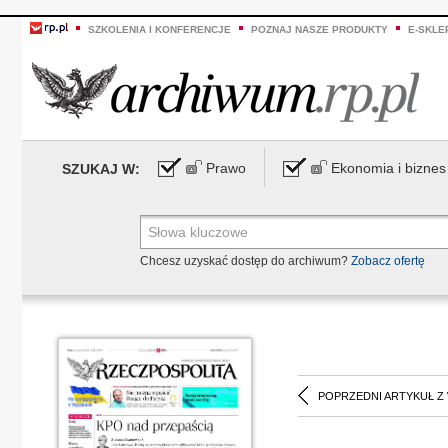
SZKOLENIA I KONFERENCJE
POZNAJ NASZE PRODUKTY
E-SKLE
Prawo
Ekonomia i biznes
SZUKAJ W:
Chcesz uzyskać dostęp do archiwum?
Zobacz ofertę
POPRZEDNI ARTYKUŁ Z