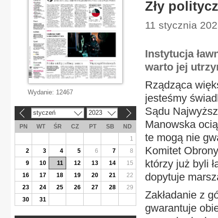
Zły polity
11 stycznia 202
Instytucja ław
warto jej utrz
Rządząca więks
Wydanie:
12467
jesteśmy świad
Sądu Najwyższe
styczeń
2023
«
»
Manowska ociąg
PN
WT
ŚR
CZ
PT
SB
ND
te mogą nie gwa
1
Komitet Obrony
2
3
4
5
6
7
8
którzy już byli
9
10
11
12
13
14
15
dopytuje marsza
16
17
18
19
20
21
22
23
24
25
26
27
28
29
Zakładanie z gó
30
31
gwarantuje obie