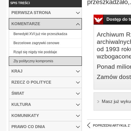
przeszkadzało,.
SPIS TREŚCI
PIERWSZA STRONA
Dostęp do tr
KOMENTARZE
Archiwum Rz
Benedykt XVI już nie przeszkadza
archiwalnyc
Bezcelowe zagrywki cenowe
od 1993 roku
Rząd się nigdy nie poddaje
wzbogacone
Zły polityczny kompromis
Ponad milio
KRAJ
Zamów dostę
RZECZ O POLITYCE
ŚWIAT
Masz już wyku
KULTURA
KOMUNIKATY
POPRZEDNI ARTYKUŁ Z
PRAWO CO DNIA