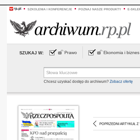
SZKOLENIA I KONFERENCJE
POZNAJ NASZE PRODUKTY
E-SKLE
Prawo
Ekonomia i biznes
SZUKAJ W:
Chcesz uzyskać dostęp do archiwum?
Zobacz ofertę
POPRZEDNI ARTYKUŁ Z