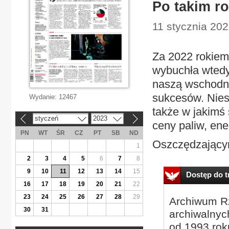
Po takim ro
11 stycznia 202
Za 2022 rokiem
wybuchła wtedy
naszą wschodnią
sukcesów. Niest
Wydanie:
12467
także w jakimś
styczeń
2023
«
»
ceny paliw, ener
PN
WT
ŚR
CZ
PT
SB
ND
Oszczędzającym
1
2
3
4
5
6
7
8
9
10
11
12
13
14
15
Dostęp do tr
16
17
18
19
20
21
22
23
24
25
26
27
28
29
Archiwum Rz
30
31
archiwalnyc
od 1993 roku