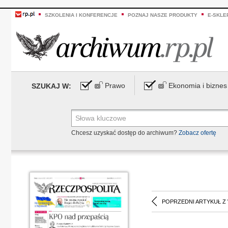
SZKOLENIA I KONFERENCJE
POZNAJ NASZE PRODUKTY
E-SKLE
Prawo
Ekonomia i biznes
SZUKAJ W:
Chcesz uzyskać dostęp do archiwum?
Zobacz ofertę
POPRZEDNI ARTYKUŁ Z