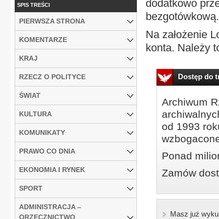
dodatkowo prze
SPIS TREŚCI
bezgotówkową.
PIERWSZA STRONA
Na założenie L
KOMENTARZE
konta. Należy t
KRAJ
Dostęp do tr
RZECZ O POLITYCE
ŚWIAT
Archiwum Rz
archiwalnyc
KULTURA
od 1993 roku
KOMUNIKATY
wzbogacone
PRAWO CO DNIA
Ponad milio
EKONOMIA I RYNEK
Zamów dostę
SPORT
ADMINISTRACJA –
Masz już wyku
ORZECZNICTWO