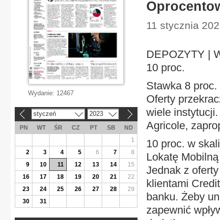
Oprocentow
11 stycznia 202
DEPOZYTY | W b
10 proc.
Stawka 8 proc. 
Wydanie:
12467
Oferty przekrac
wiele instytucji
styczeń
2023
«
»
Agricole, zapr
PN
WT
ŚR
CZ
PT
SB
ND
1
10 proc. w ska
2
3
4
5
6
7
8
Lokatę Mobilną 
9
10
11
12
13
14
15
Jednak z oferty 
16
17
18
19
20
21
22
klientami Credi
23
24
25
26
27
28
29
banku. Żeby uni
30
31
zapewnić wpływy