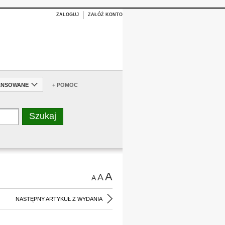
ZALOGUJ
ZAŁÓŻ KONTO
ANSOWANE
+ POMOC
A
A
A
NASTĘPNY ARTYKUŁ Z WYDANIA