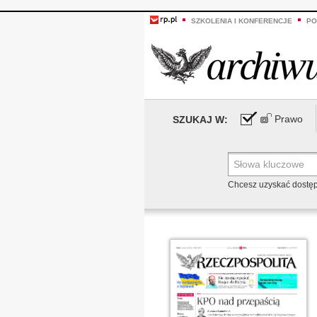
SZKOLENIA I KONFERENCJE
PO
Prawo
SZUKAJ W:
Chcesz uzyskać dostę