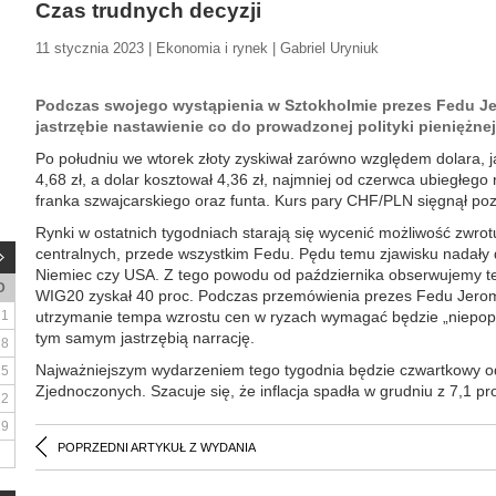
Czas trudnych decyzji
11 stycznia 2023 | Ekonomia i rynek | Gabriel Uryniuk
Podczas swojego wystąpienia w Sztokholmie prezes Fedu J
jastrzębie nastawienie co do prowadzonej polityki pieniężnej
Po południu we wtorek złoty zyskiwał zarówno względem dolara, j
4,68 zł, a dolar kosztował 4,36 zł, najmniej od czerwca ubiegłego
franka szwajcarskiego oraz funta. Kurs pary CHF/PLN sięgnął pozio
Rynki w ostatnich tygodniach starają się wycenić możliwość zwro
centralnych, przede wszystkim Fedu. Pędu temu zjawisku nadały do
Niemiec czy USA. Z tego powodu od października obserwujemy te
D
WIG20 zyskał 40 proc. Podczas przemówienia prezes Fedu Jerom
1
utrzymanie tempa wzrostu cen w ryzach wymagać będzie „niepopu
tym samym jastrzębią narrację.
8
Najważniejszym wydarzeniem tego tygodnia będzie czwartkowy odc
15
Zjednoczonych. Szacuje się, że inflacja spadła w grudniu z 7,1 pro
22
29
POPRZEDNI ARTYKUŁ Z WYDANIA