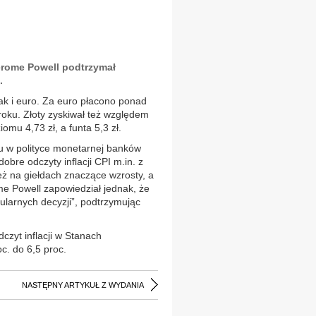
erome Powell podtrzymał
.
ak i euro. Za euro płacono ponad
 roku. Złoty zyskiwał też względem
mu 4,73 zł, a funta 5,3 zł.
tu w polityce monetarnej banków
bre odczyty inflacji CPI m.in. z
ż na giełdach znaczące wzrosty, a
e Powell zapowiedział jednak, że
larnych decyzji”, podtrzymując
zyt inflacji w Stanach
c. do 6,5 proc.
NASTĘPNY ARTYKUŁ Z WYDANIA