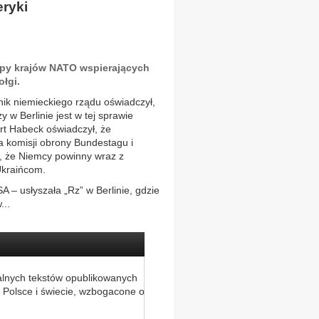
ryki
upy krajów NATO wspierających
łgi.
nik niemieckiego rządu oświadczył,
 w Berlinie jest w tej sprawie
rt Habeck oświadczył, że
a komisji obrony Bundestagu i
, że Niemcy powinny wraz z
Ukraińcom.
 – usłyszała „Rz” w Berlinie, gdzie
...
alnych tekstów opublikowanych
 Polsce i świecie, wzbogacone o