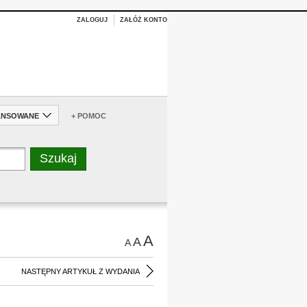
ZALOGUJ
ZAŁÓŻ KONTO
ANSOWANE
+ POMOC
A
A
A
NASTĘPNY ARTYKUŁ Z WYDANIA