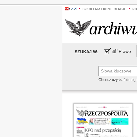
SZKOLENIA I KONFERENCJE
PO
Prawo
SZUKAJ W:
Chcesz uzyskać dostę