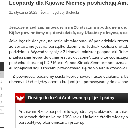
Leopardy dla Kijowa: Niemcy posłuchają Ame
11 stycznia 2023 | Świat | Jędrzej Bielecki
Jeszcze przed zaplanowanym na 20 stycznia spotkaniem gr
Kijów powinniśmy się dowiedzieć, czy Ukraińcy otrzymają czo
Jaka będzie decyzja, na razie nie wiadomo. W poniedziałek rzecz
że sprawa nie jest na porządku dziennym. Jednak koalicja u władzy
podzielona. Wywodzący się z Zielonych minister gospodarki Robe
przekazanie leopardów „nie jest wykluczone”. Zaś przewodnicząc
posłanka liberalnej FDP Marie-Agnes Strack-Zimmermann uznała
europejskimi sojusznikami przygotować się do wysłania czołgów 
D
– Z pewnością będziemy ściśle koordynować nasze działania z USA
1
obecny układ między oboma krajami jest porównywany do czasów
8
15
Dostęp do treści Archiwum.rp.pl jest płatny.
22
29
Archiwum Rzeczpospolitej to wygodna wyszukiwarka archiw
na łamach dziennika od 1993 roku. Unikalne źródło wiedzy o
perspektywę ekonomiczną i prawną.