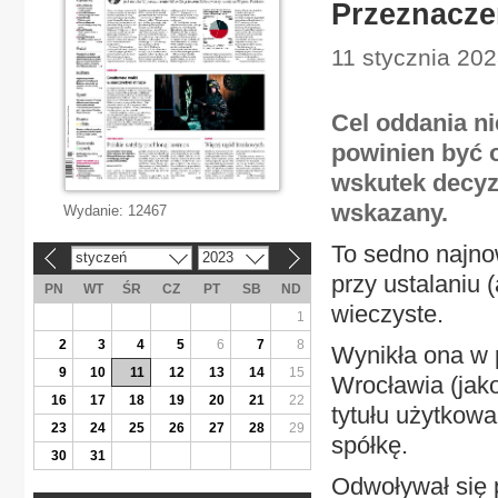
Przeznacze
11 stycznia 202
Cel oddania n
powinien być 
wskutek decyzj
wskazany.
Wydanie:
12467
To sedno najn
styczeń
2023
«
»
przy ustalaniu 
PN
WT
ŚR
CZ
PT
SB
ND
wieczyste.
1
2
3
4
5
6
7
8
Wynikła ona w 
9
10
11
12
13
14
15
Wrocławia (jako
16
17
18
19
20
21
22
tytułu użytkow
23
24
25
26
27
28
29
spółkę.
30
31
Odwoływał się 