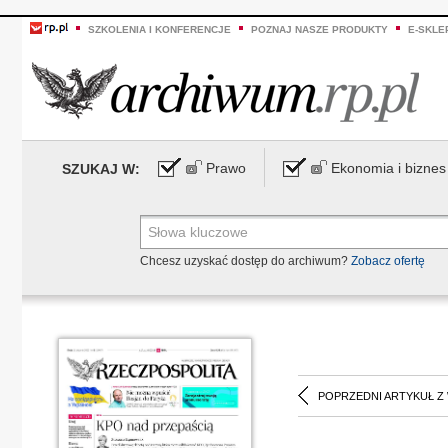
SZKOLENIA I KONFERENCJE
POZNAJ NASZE PRODUKTY
E-SKLE
Prawo
Ekonomia i biznes
SZUKAJ W:
Chcesz uzyskać dostęp do archiwum?
Zobacz ofertę
POPRZEDNI ARTYKUŁ Z