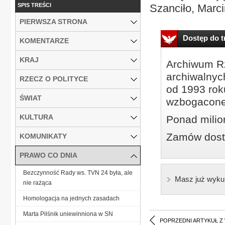
SPIS TREŚCI
Szanciło, Marci
PIERWSZA STRONA
Dostęp do tr
KOMENTARZE
KRAJ
Archiwum Rz
archiwalnyc
RZECZ O POLITYCE
od 1993 roku
ŚWIAT
wzbogacone
KULTURA
Ponad milio
Zamów dostę
KOMUNIKATY
PRAWO CO DNIA
Bezczynność Rady ws. TVN 24 była, ale
Masz już wyku
nie rażąca
Homologacja na jednych zasadach
Marta Pilśnik uniewinniona w SN
POPRZEDNI ARTYKUŁ Z