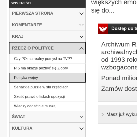
większych emocj
SPIS TREŚCI
się do...
PIERWSZA STRONA
KOMENTARZE
Dostęp do tr
KRAJ
Archiwum Rz
RZECZ O POLITYCE
archiwalnyc
od 1993 roku
Czy PO ma realny pomysł na TVP?
wzbogacone
PiS ma okazję pozbyć się Ziobry
Ponad milio
Polityka wojny
Senackie puzzle w stu częściach
Zamów dostę
Sześć prawd o listach opozycji
Władzy oddać nie muszą
Masz już wyku
ŚWIAT
KULTURA