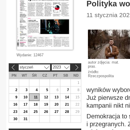
Polityka w
11 stycznia 202
Wydanie:
12467
autor zdjęcia: mat.
pras.
styczeń
2023
«
»
źródło:
PN
WT
ŚR
CZ
PT
SB
ND
Rzeczpospolita
1
wyników wyboró
2
3
4
5
6
7
8
Już pierwsze d
9
10
11
12
13
14
15
kampanii nikt n
16
17
18
19
20
21
22
23
24
25
26
27
28
29
Demokracja to 
30
31
i przegranych. 