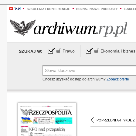
SZKOLENIA I KONFERENCJE
POZNAJ NASZE PRODUKTY
E-SKLE
Prawo
Ekonomia i biznes
SZUKAJ W:
Chcesz uzyskać dostęp do archiwum?
Zobacz ofertę
POPRZEDNI ARTYKUŁ Z