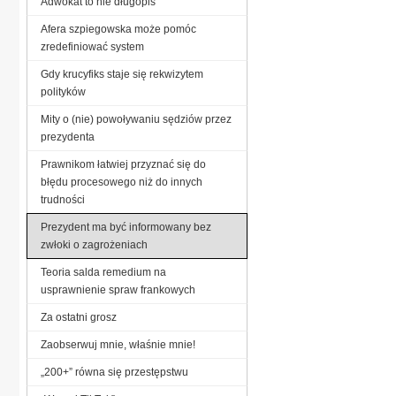
Adwokat to nie długopis
Afera szpiegowska może pomóc
zredefiniować system
Gdy krucyfiks staje się rekwizytem
polityków
Mity o (nie) powoływaniu sędziów przez
prezydenta
Prawnikom łatwiej przyznać się do
błędu procesowego niż do innych
trudności
Prezydent ma być informowany bez
zwłoki o zagrożeniach
Teoria salda remedium na
usprawnienie spraw frankowych
Za ostatni grosz
Zaobserwuj mnie, właśnie mnie!
„200+” równa się przestępstwu