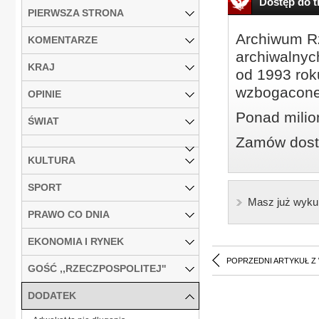
Dostęp do tr
PIERWSZA STRONA
Archiwum Rz
KOMENTARZE
archiwalnyc
KRAJ
od 1993 roku
wzbogacone
OPINIE
Ponad milio
ŚWIAT
Zamów dostę
KULTURA
SPORT
Masz już wyku
PRAWO CO DNIA
EKONOMIA I RYNEK
POPRZEDNI ARTYKUŁ Z
GOŚĆ ,,RZECZPOSPOLITEJ''
DODATEK