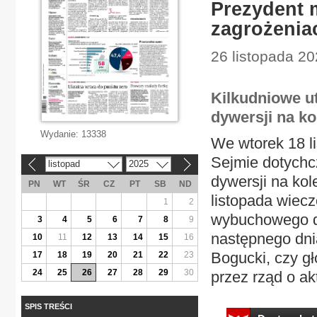
Prezydent 
zagrożenia
26 listopada 2
Kilkudniowe u
dywersji na ko
Wydanie:
13338
We wtorek 18 l
Sejmie dotychc
listopad
2025
«
»
dywersji na kol
PN
WT
ŚR
CZ
PT
SB
ND
listopada wiec
1
2
wybuchowego do
3
4
5
6
7
8
9
następnego dni
10
11
12
13
14
15
16
Bogucki, czy g
17
18
19
20
21
22
23
24
25
26
27
28
29
30
przez rząd o ak
SPIS TREŚCI