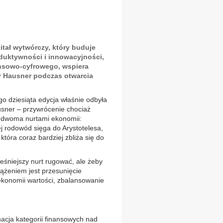
itał wytwórczy, który buduje
oduktywności i innowacyjności,
ansowo-cyfrowego, wspiera
zy Hausner podczas otwarcia
o dziesiąta edycja właśnie odbyła
usner – przywrócenie chociaż
 dwoma nurtami ekonomii:
j rodowód sięga do Arystotelesa,
a która coraz bardziej zbliża się do
ześniejszy nurt rugować, ale żeby
żeniem jest przesunięcie
ekonomii wartości, zbalansowanie
acja kategorii finansowych nad