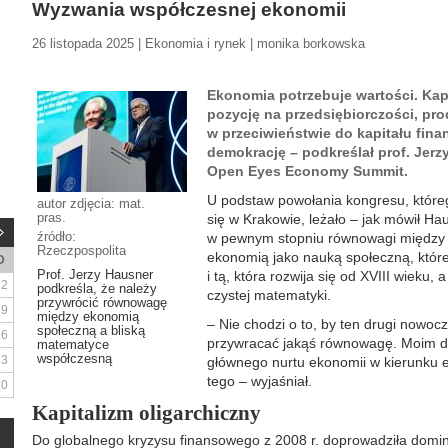
Wyzwania współczesnej ekonomii
26 listopada 2025 | Ekonomia i rynek | monika borkowska
Ekonomia potrzebuje wartości. Kap
pozycję na przedsiębiorczości, pr
w przeciwieństwie do kapitału fin
demokrację – podkreślał prof. Jer
Open Eyes Economy Summit.
U podstaw powołania kongresu, któreg
autor zdjęcia: mat.
pras.
się w Krakowie, leżało – jak mówił Ha
źródło:
w pewnym stopniu równowagi między
Rzeczpospolita
ekonomią jako nauką społeczną, które
D
Prof. Jerzy Hausner
i tą, która rozwija się od XVIII wieku, 
2
podkreśla, że należy
czystej matematyki.
przywrócić równowagę
9
między ekonomią
– Nie chodzi o to, by ten drugi nowoc
społeczną a bliską
16
przywracać jakąś równowagę. Moim dą
matematyce
współczesną
23
głównego nurtu ekonomii w kierunku 
tego – wyjaśniał.
30
Kapitalizm oligarchiczny
Do globalnego kryzysu finansowego z 2008 r. doprowadziła domin