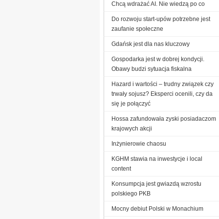
Chcą wdrażać AI. Nie wiedzą po co
Do rozwoju start-upów potrzebne jest
zaufanie społeczne
Gdańsk jest dla nas kluczowy
Gospodarka jest w dobrej kondycji.
Obawy budzi sytuacja fiskalna
Hazard i wartości – trudny związek czy
trwały sojusz? Eksperci ocenili, czy da
się je połączyć
Hossa zafundowała zyski posiadaczom
krajowych akcji
Inżynierowie chaosu
KGHM stawia na inwestycje i local
content
Konsumpcja jest gwiazdą wzrostu
polskiego PKB
Mocny debiut Polski w Monachium