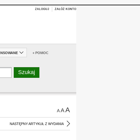
ZALOGUJ
ZAŁÓŻ KONTO
ANSOWANE
+ POMOC
A
A
A
NASTĘPNY ARTYKUŁ Z WYDANIA