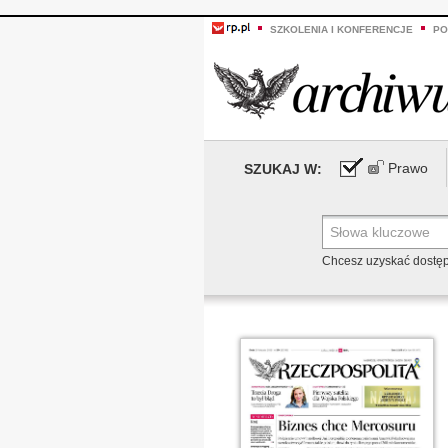
SZKOLENIA I KONFERENCJE
PO
Prawo
SZUKAJ W:
Chcesz uzyskać dostę