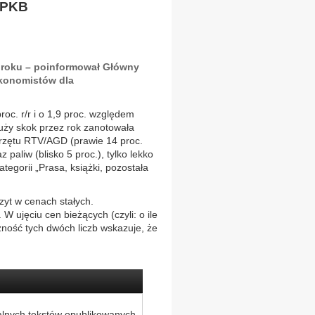
 PKB
do roku – poinformował Główny
ekonomistów dla
oc. r/r i o 1,9 proc. względem
uży skok przez rok zanotowała
sprzętu RTV/AGD (prawie 14 proc.
z paliw (blisko 5 proc.), tylko lekko
tegorii „Prasa, książki, pozostała
czyt w cenach stałych.
W ujęciu cen bieżących (czyli: o ile
eżność tych dwóch liczb wskazuje, że
alnych tekstów opublikowanych