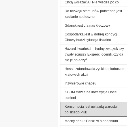
Chcą wdrażać AI. Nie wiedzą po co
Do rozwoju start-upów potrzebne jest
zaufanie społeczne
Gdańsk jest dla nas kluczowy
Gospodarka jest w dobrej kondycji.
Obawy budzi sytuacja fiskalna
Hazard i wartości – trudny związek czy
trwały sojusz? Eksperci ocenili, czy da
się je połączyć
Hossa zafundowała zyski posiadaczom
krajowych akcji
Inżynierowie chaosu
KGHM stawia na inwestycje i local
content
Konsumpcja jest gwiazdą wzrostu
polskiego PKB
Mocny debiut Polski w Monachium