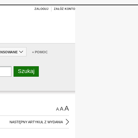
ZALOGUJ
ZAŁÓŻ KONTO
ANSOWANE
+ POMOC
A
A
A
NASTĘPNY ARTYKUŁ Z WYDANIA