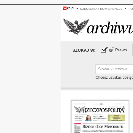
SZKOLENIA I KONFERENCJE
PO
Prawo
SZUKAJ W:
Chcesz uzyskać dostę