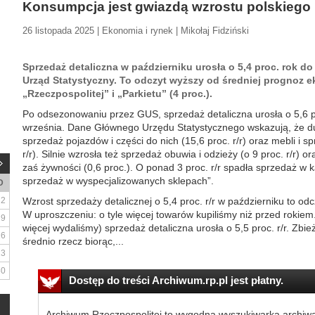
Konsumpcja jest gwiazdą wzrostu polskiego
26 listopada 2025 | Ekonomia i rynek | Mikołaj Fidziński
Sprzedaż detaliczna w październiku urosła o 5,4 proc. rok 
Urząd Statystyczny. To odczyt wyższy od średniej prognoz 
„Rzeczpospolitej” i „Parkietu” (4 proc.).
Po odsezonowaniu przez GUS, sprzedaż detaliczna urosła o 5,6 pr
września. Dane Głównego Urzędu Statystycznego wskazują, że d
sprzedaż pojazdów i części do nich (15,6 proc. r/r) oraz mebli i 
r/r). Silnie wzrosła też sprzedaż obuwia i odzieży (o 9 proc. r/r) ora
zaś żywności (0,6 proc.). O ponad 3 proc. r/r spadła sprzedaż w ka
sprzedaż w wyspecjalizowanych sklepach”.
D
2
Wzrost sprzedaży detalicznej o 5,4 proc. r/r w październiku to od
W uproszczeniu: o tyle więcej towarów kupiliśmy niż przed rokiem. 
9
więcej wydaliśmy) sprzedaż detaliczna urosła o 5,5 proc. r/r. Zbi
16
średnio rzecz biorąc,...
23
30
Dostęp do treści Archiwum.rp.pl jest płatny.
Archiwum Rzeczpospolitej to wygodna wyszukiwarka archiw