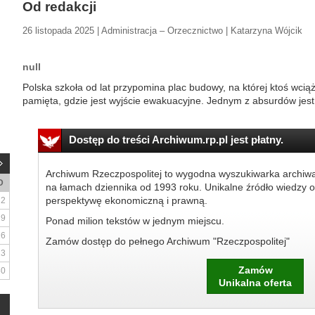
Od redakcji
26 listopada 2025 | Administracja – Orzecznictwo | Katarzyna Wójcik
null
Polska szkoła od lat przypomina plac budowy, na której ktoś wciąż 
pamięta, gdzie jest wyjście ewakuacyjne. Jednym z absurdów jest 
Dostęp do treści Archiwum.rp.pl jest płatny.
Archiwum Rzeczpospolitej to wygodna wyszukiwarka archiw
D
na łamach dziennika od 1993 roku. Unikalne źródło wiedzy o
perspektywę ekonomiczną i prawną.
2
9
Ponad milion tekstów w jednym miejscu.
16
Zamów dostęp do pełnego Archiwum "Rzeczpospolitej"
23
Zamów
30
Unikalna oferta