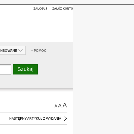
ZALOGUJ
ZAŁÓŻ KONTO
ANSOWANE
+ POMOC
A
A
A
NASTĘPNY ARTYKUŁ Z WYDANIA