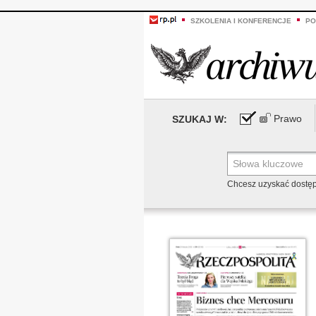
SZKOLENIA I KONFERENCJE
PO
Prawo
SZUKAJ W:
Chcesz uzyskać dostę