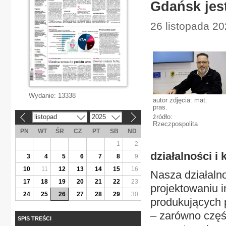
Gdańsk jes
26 listopada 20
Wydanie:
13338
autor zdjęcia: mat.
pras.
listopad
2025
źródło:
«
»
Rzeczpospolita
PN
WT
ŚR
CZ
PT
SB
ND
1
2
działalności i 
3
4
5
6
7
8
9
10
11
12
13
14
15
16
Nasza działaln
17
18
19
20
21
22
23
projektowaniu in
24
25
26
27
28
29
30
produkujących 
– zarówno częśc
SPIS TREŚCI