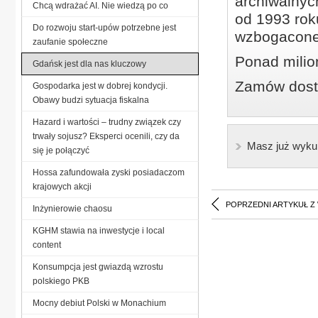
archiwalnyc
Chcą wdrażać AI. Nie wiedzą po co
od 1993 roku
Do rozwoju start-upów potrzebne jest
wzbogacone
zaufanie społeczne
Ponad milio
Gdańsk jest dla nas kluczowy
Zamów dostę
Gospodarka jest w dobrej kondycji.
Obawy budzi sytuacja fiskalna
Hazard i wartości – trudny związek czy
trwały sojusz? Eksperci ocenili, czy da
Masz już wyku
się je połączyć
Hossa zafundowała zyski posiadaczom
krajowych akcji
POPRZEDNI ARTYKUŁ Z
Inżynierowie chaosu
KGHM stawia na inwestycje i local
content
Konsumpcja jest gwiazdą wzrostu
polskiego PKB
Mocny debiut Polski w Monachium