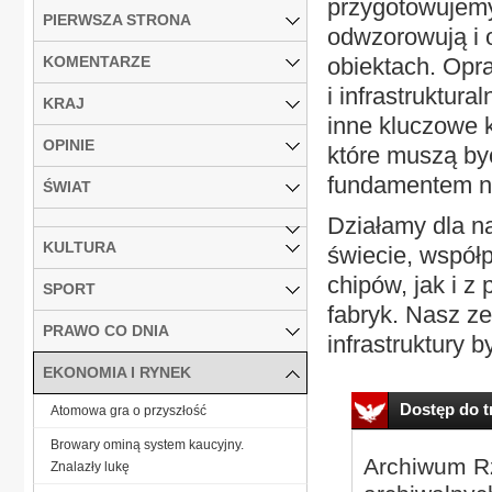
przygotowujemy
PIERWSZA STRONA
odwzorowują i 
KOMENTARZE
obiektach. Opr
i infrastruktur
KRAJ
inne kluczowe k
OPINIE
które muszą by
fundamentem na
ŚWIAT
Działamy dla n
KULTURA
świecie, współ
chipów, jak i 
SPORT
fabryk. Nasz z
PRAWO CO DNIA
infrastruktury b
EKONOMIA I RYNEK
Dostęp do tr
Atomowa gra o przyszłość
Browary ominą system kaucyjny.
Archiwum Rz
Znalazły lukę