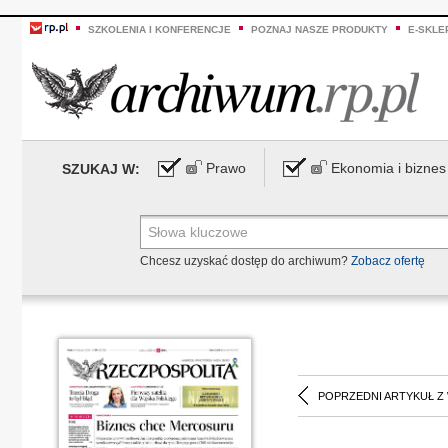
SZKOLENIA I KONFERENCJE
POZNAJ NASZE PRODUKTY
E-SKLE
Prawo
Ekonomia i biznes
SZUKAJ W:
Chcesz uzyskać dostęp do archiwum?
Zobacz ofertę
POPRZEDNI ARTYKUŁ Z