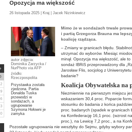
Opozycja ma większość
26 listopada 2025 | Kraj | Jacek Nizinkiewicz
Mimo że w sondażach trwale prowad
i partią Grzegorza Brauna ma lepsz
koalicję rządząca.
– Zmiany w granicach błędu. Stabilność
utrzymać do wyborów. Miesiąc miodo
minął. Opozycja ma większość, ale to 
autor zdjęcia:
Dominika Zarzycka /
sondaż IBRiS przeprowadzony dla „Rz
NurPhoto via AFP
Jarosław Flis, socjolog z Uniwersytet
źródło:
badanie?
D
Rzeczpospolita
Koalicja Obywatelska na 
2
Przystawka została
zjedzona. Partia
9
Donalda Tuska
Niezmiennie na pierwszym miejscu jes
przewodzi w
wskazaniem 30,4 proc. Poparcie forma
16
sondażach, a
stosunku do badania z końca paździe
ugrupowanie
23
Szymona Hołowni je
proc. badanych (spadek w granicach b
30
zamyka
na Konfederację 16,1 proc. (wzrost na
proc.), na Lewicę 7,2 proc., a na Konf
Pozostałe ugrupowania nie weszłyby do Sejmu, gdyby wybory par