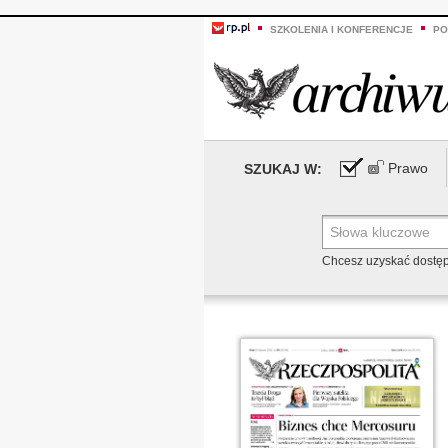
SZKOLENIA I KONFERENCJE
PO
Prawo
SZUKAJ W:
Chcesz uzyskać dostę