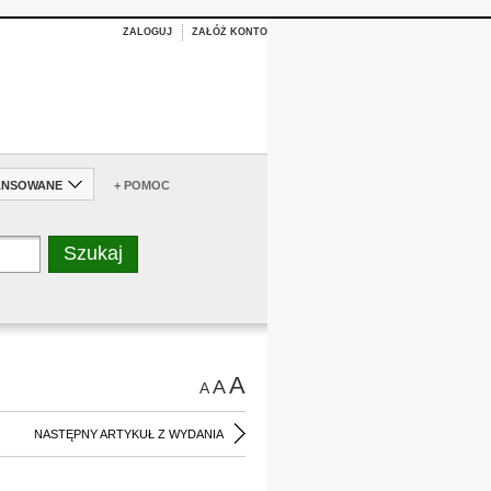
ZALOGUJ
ZAŁÓŻ KONTO
ANSOWANE
+ POMOC
A
A
A
NASTĘPNY ARTYKUŁ Z WYDANIA