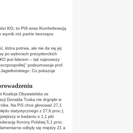
zi KO, to PiS wraz Konfederacją
y wynik niż partie tworzące
, która potrwa, ale nie da się jej
wy po wyborach prezydenckich
KO jest liderem – tak najnowszy
eczpospolitej” podsumowuje prof.
u Jagiellońskiego. Co pokazuje
prowadzeniu
t Koalicja Obywatelska ze
cji Donalda Tuska nie drgnęło w
rnika. Na PiS chce głosować 27,1
łędu statystycznego z 27,6 proc.),
jwiększy w badaniu o 1,1 pkt
ederację Korony Polskiej 5,1 proc.
lamentarne odbyły się między 21 a