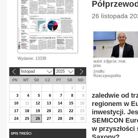
Półprzewod
26 listopada 20
Wydanie:
13338
autor zdjęcia: mat.
pras.
listopad
2025
źródło:
«
»
Rzeczpospolita
PN
WT
ŚR
CZ
PT
SB
ND
1
2
zaledwie od tr
3
4
5
6
7
8
9
regionem w E
10
11
12
13
14
15
16
inwestycji. Je
17
18
19
20
21
22
23
24
25
26
27
28
29
30
SEMICON Euro
w przyszłości 
SPIS TREŚCI
Saxony?