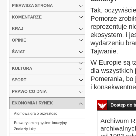
PIERWSZA STRONA
Tak, oczywiście
KOMENTARZE
Pomorze zrobił
reprezentuje nie
KRAJ
ekosystem, i j
OPINIE
wydarzeniu bra
Tajwanie.
ŚWIAT
W Europie są t
KULTURA
dla wszystkich 
Pomerania, bo 
SPORT
i konsekwentne.
PRAWO CO DNIA
EKONOMIA I RYNEK
Dostęp do tr
Atomowa gra o przyszłość
Archiwum Rz
Browary ominą system kaucyjny.
archiwalnyc
Znalazły lukę
od 1993 roku