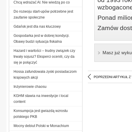
Chcą wdrażać AI. Nie wiedzą po co
wzbogacone
Do rozwoju start-upów potrzebne jest
Ponad milio
zaufanie społeczne
Gdańsk jest dla nas kluczowy
Zamów dostę
Gospodarka jest w dobrej kondycji.
Obawy budzi sytuacja fiskalna
Hazard i wartości – trudny związek czy
Masz już wyku
trwały sojusz? Eksperci ocenili, czy da
się je połączyć
Hossa zafundowała zyski posiadaczom
POPRZEDNI ARTYKUŁ Z
krajowych akcji
Inżynierowie chaosu
KGHM stawia na inwestycje i local
content
Konsumpcja jest gwiazdą wzrostu
polskiego PKB
Mocny debiut Polski w Monachium