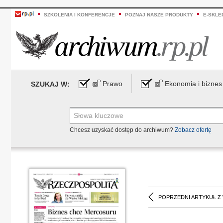
SZKOLENIA I KONFERENCJE
POZNAJ NASZE PRODUKTY
E-SKLE
Prawo
Ekonomia i biznes
SZUKAJ W:
Chcesz uzyskać dostęp do archiwum?
Zobacz ofertę
POPRZEDNI ARTYKUŁ Z