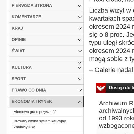
PIERWSZA STRONA
Liczba wizyt w 
KOMENTARZE
kwartałach spa
okresem 2024 r.
KRAJ
się o 8 proc. J
OPINIE
typu uległ skró
okresem 2024 r
ŚWIAT
mogą sobie z t
KULTURA
– Galerie nadal
SPORT
Dostęp do tr
PRAWO CO DNIA
EKONOMIA I RYNEK
Archiwum Rz
archiwalnyc
Atomowa gra o przyszłość
od 1993 roku
Browary ominą system kaucyjny.
wzbogacone
Znalazły lukę