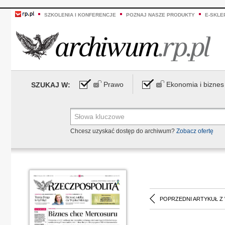
SZKOLENIA I KONFERENCJE
POZNAJ NASZE PRODUKTY
E-SKLE
Prawo
Ekonomia i biznes
SZUKAJ W:
Chcesz uzyskać dostęp do archiwum?
Zobacz ofertę
POPRZEDNI ARTYKUŁ Z