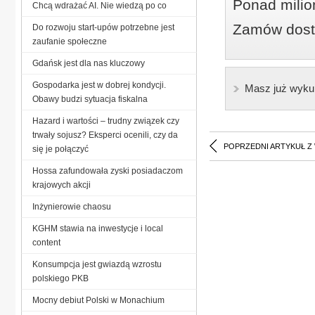
Ponad milio
Chcą wdrażać AI. Nie wiedzą po co
Zamów dostę
Do rozwoju start-upów potrzebne jest
zaufanie społeczne
Gdańsk jest dla nas kluczowy
Gospodarka jest w dobrej kondycji.
Masz już wyku
Obawy budzi sytuacja fiskalna
Hazard i wartości – trudny związek czy
trwały sojusz? Eksperci ocenili, czy da
POPRZEDNI ARTYKUŁ Z
się je połączyć
Hossa zafundowała zyski posiadaczom
krajowych akcji
Inżynierowie chaosu
KGHM stawia na inwestycje i local
content
Konsumpcja jest gwiazdą wzrostu
polskiego PKB
Mocny debiut Polski w Monachium