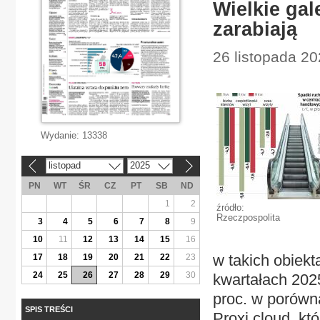
Wielkie gale
zarabiają
26 listopada 20
Wydanie:
13338
listopad
2025
«
»
PN
WT
ŚR
CZ
PT
SB
ND
1
2
źródło:
Rzeczpospolita
3
4
5
6
7
8
9
10
11
12
13
14
15
16
w takich obiekt
17
18
19
20
21
22
23
24
25
26
27
28
29
30
kwartałach 2025
proc. w porówn
SPIS TREŚCI
Proxi.cloud, kt