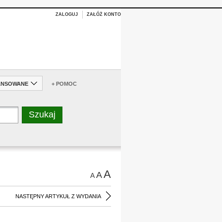
ZALOGUJ
ZAŁÓŻ KONTO
ANSOWANE
+ POMOC
A
A
A
NASTĘPNY ARTYKUŁ Z WYDANIA