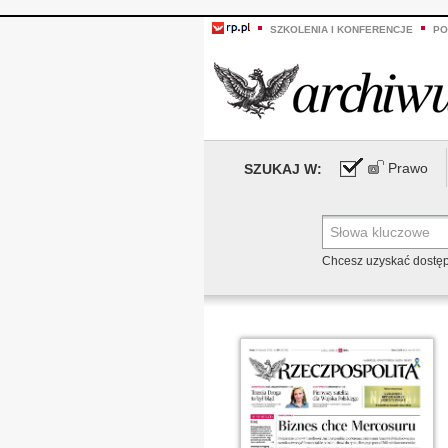
SZKOLENIA I KONFERENCJE
PO
Prawo
SZUKAJ W:
Chcesz uzyskać dostę