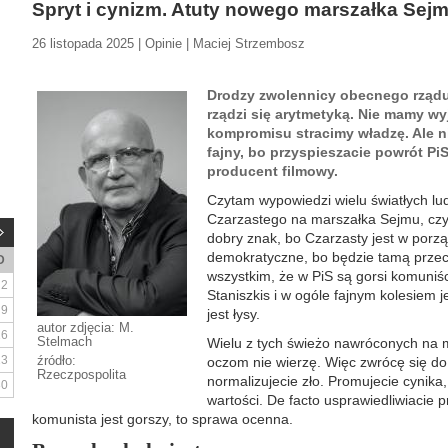
Spryt i cynizm. Atuty nowego marszałka Sej
26 listopada 2025 | Opinie | Maciej Strzembosz
Drodzy zwolennicy obecnego rządu, 
rządzi się arytmetyką. Nie mamy wy
kompromisu stracimy władzę. Ale nie
fajny, bo przyspieszacie powrót PiS
producent filmowy.
Czytam wypowiedzi wielu światłych lu
Czarzastego na marszałka Sejmu, czyl
dobry znak, bo Czarzasty jest w porz
demokratyczne, bo będzie tamą przec
D
wszystkim, że w PiS są gorsi komuniś
2
Staniszkis i w ogóle fajnym kolesiem je
9
jest łysy.
autor zdjęcia: M.
16
Stelmach
Wielu z tych świeżo nawróconych na 
23
źródło:
oczom nie wierzę. Więc zwrócę się do 
Rzeczpospolita
normalizujecie zło. Promujecie cynika
30
wartości. De facto usprawiedliwiacie pr
komunista jest gorszy, to sprawa ocenna.