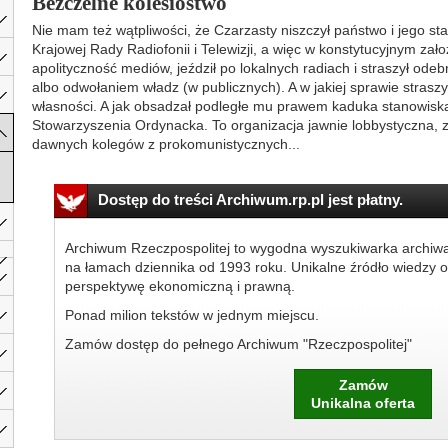
Bezczelne kolesiostwo
Nie mam też wątpliwości, że Czarzasty niszczył państwo i jego st
Krajowej Rady Radiofonii i Telewizji, a więc w konstytucyjnym zało
apolityczność mediów, jeździł po lokalnych radiach i straszył ode
albo odwołaniem władz (w publicznych). A w jakiej sprawie straszył? 
własności. A jak obsadzał podległe mu prawem kaduka stanowiska? 
Stowarzyszenia Ordynacka. To organizacja jawnie lobbystyczna, 
dawnych kolegów z prokomunistycznych...
Dostęp do treści Archiwum.rp.pl jest płatny.
Archiwum Rzeczpospolitej to wygodna wyszukiwarka archiw
na łamach dziennika od 1993 roku. Unikalne źródło wiedzy o
perspektywę ekonomiczną i prawną.
Ponad milion tekstów w jednym miejscu.
Zamów dostęp do pełnego Archiwum "Rzeczpospolitej"
Zamów
Unikalna oferta