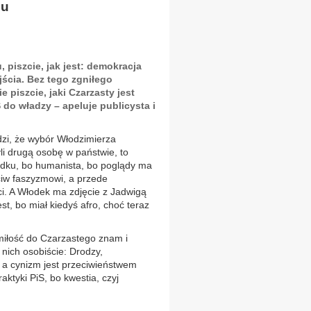
mu
piszcie, jak jest: demokracja
jścia. Bez tego zgniłego
 piszcie, jaki Czarzasty jest
 do władzy – apeluje publicysta i
dzi, że wybór Włodzimierza
i drugą osobę w państwie, to
ądku, bo humanista, bo poglądy ma
iw faszyzmowi, a przede
ci. A Włodek ma zdjęcie z Jadwigą
st, bo miał kiedyś afro, choć teraz
miłość do Czarzastego znam i
nich osobiście: Drodzy,
, a cynizm jest przeciwieństwem
aktyki PiS, bo kwestia, czyj