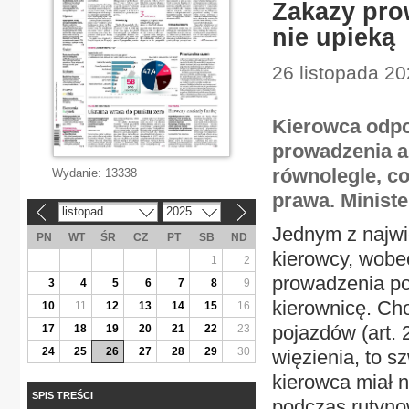
Zakazy pro
nie upieką
26 listopada 20
Kierowca odpo
prowadzenia au
równolegle, co
Wydanie:
13338
prawa. Ministe
listopad
2025
«
»
Jednym z najwi
PN
WT
ŚR
CZ
PT
SB
ND
kierowcy, wobec
1
2
prowadzenia po
3
4
5
6
7
8
9
kierownicę. C
10
11
12
13
14
15
16
pojazdów (art. 
17
18
19
20
21
22
23
24
25
26
27
28
29
30
więzienia, to s
kierowca miał n
SPIS TREŚCI
podczas rutynow