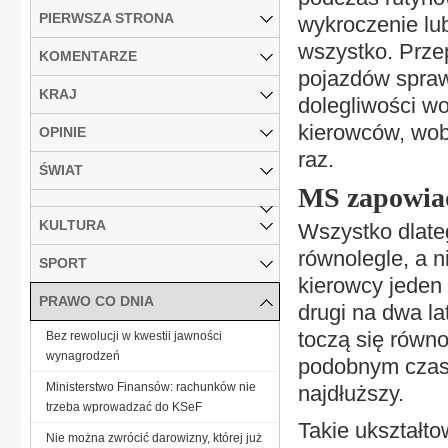
PIERWSZA STRONA
wykroczenie lub
wszystko. Prze
KOMENTARZE
pojazdów spraw
KRAJ
dolegliwości w
kierowców, wobe
OPINIE
raz.
ŚWIAT
MS zapowia
KULTURA
Wszystko dlate
równolegle, a n
SPORT
kierowcy jeden
PRAWO CO DNIA
drugi na dwa la
toczą się równo
Bez rewolucji w kwestii jawności
wynagrodzeń
podobnym czasi
Ministerstwo Finansów: rachunków nie
najdłuższy.
trzeba wprowadzać do KSeF
Takie ukształto
Nie można zwrócić darowizny, której już