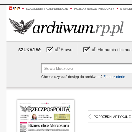
SZKOLENIA I KONFERENCJE
POZNAJ NASZE PRODUKTY
E-SKLE
Prawo
Ekonomia i biznes
SZUKAJ W:
Chcesz uzyskać dostęp do archiwum?
Zobacz ofertę
POPRZEDNI ARTYKUŁ Z