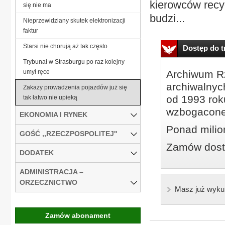
kierowców recy
się nie ma
budzi...
Nieprzewidziany skutek elektronizacji
faktur
Starsi nie chorują aż tak często
Dostęp do tr
Trybunał w Strasburgu po raz kolejny
umył ręce
Archiwum Rz
archiwalnyc
Zakazy prowadzenia pojazdów już się
od 1993 roku
tak łatwo nie upieką
wzbogacone
EKONOMIA I RYNEK
Ponad milio
GOŚĆ ,,RZECZPOSPOLITEJ''
Zamów dostę
DODATEK
ADMINISTRACJA –
ORZECZNICTWO
Masz już wyku
Zamów abonament