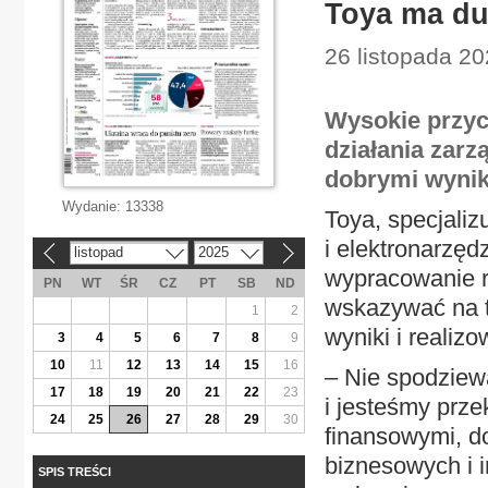
Toya ma du
26 listopada 2
Wysokie przych
działania zar
dobrymi wynik
Wydanie:
13338
Toya, specjaliz
i elektronarzę
listopad
2025
«
»
wypracowanie 
PN
WT
ŚR
CZ
PT
SB
ND
wskazywać na t
1
2
wyniki i reali
3
4
5
6
7
8
9
10
11
12
13
14
15
16
– Nie spodziew
17
18
19
20
21
22
23
i jesteśmy prz
24
25
26
27
28
29
30
finansowymi, d
biznesowych i i
SPIS TREŚCI