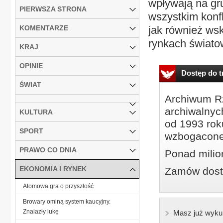
wpływają na gru
PIERWSZA STRONA
wszystkim konfl
KOMENTARZE
jak również ws
rynkach światow
KRAJ
OPINIE
Dostęp do tr
ŚWIAT
Archiwum Rz
archiwalnyc
KULTURA
od 1993 roku
SPORT
wzbogacone
PRAWO CO DNIA
Ponad milio
EKONOMIA I RYNEK
Zamów dostę
Atomowa gra o przyszłość
Browary ominą system kaucyjny.
Znalazły lukę
Masz już wyku