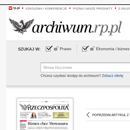
SZKOLENIA I KONFERENCJE
POZNAJ NASZE PRODUKTY
E-SKLE
Prawo
Ekonomia i biznes
SZUKAJ W:
Chcesz uzyskać dostęp do archiwum?
Zobacz ofertę
POPRZEDNI ARTYKUŁ Z