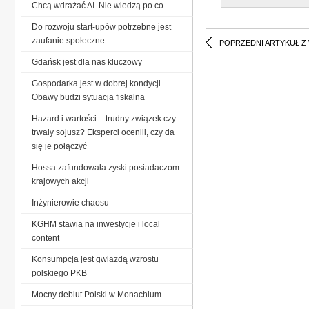
Chcą wdrażać AI. Nie wiedzą po co
Do rozwoju start-upów potrzebne jest
zaufanie społeczne
POPRZEDNI ARTYKUŁ Z
Gdańsk jest dla nas kluczowy
Gospodarka jest w dobrej kondycji.
Obawy budzi sytuacja fiskalna
Hazard i wartości – trudny związek czy
trwały sojusz? Eksperci ocenili, czy da
się je połączyć
Hossa zafundowała zyski posiadaczom
krajowych akcji
Inżynierowie chaosu
KGHM stawia na inwestycje i local
content
Konsumpcja jest gwiazdą wzrostu
polskiego PKB
Mocny debiut Polski w Monachium