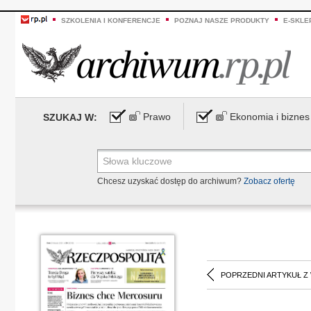
SZKOLENIA I KONFERENCJE
POZNAJ NASZE PRODUKTY
E-SKLE
Prawo
Ekonomia i biznes
SZUKAJ W:
Chcesz uzyskać dostęp do archiwum?
Zobacz ofertę
POPRZEDNI ARTYKUŁ Z