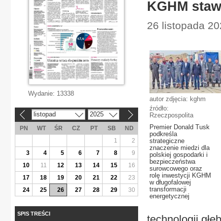
KGHM stawia
26 listopada 20
Wydanie:
13338
autor zdjęcia: kghm
źródło:
listopad
2025
Rzeczpospolita
«
»
Premier Donald Tusk
PN
WT
ŚR
CZ
PT
SB
ND
podkreśla
1
2
strategiczne
znaczenie miedzi dla
3
4
5
6
7
8
9
polskiej gospodarki i
bezpieczeństwa
10
11
12
13
14
15
16
surowcowego oraz
rolę inwestycji KGHM
17
18
19
20
21
22
23
w długofalowej
transformacji
24
25
26
27
28
29
30
energetycznej
SPIS TREŚCI
technologii głę