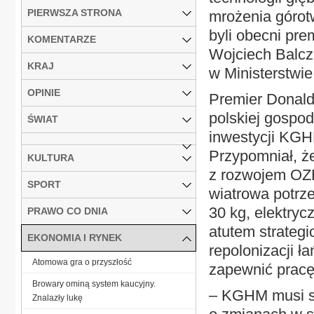
PIERWSZA STRONA
mrożenia górot
byli obecni pr
KOMENTARZE
Wojciech Balczu
KRAJ
w Ministerstw
OPINIE
Premier Donald 
polskiej gospo
ŚWIAT
inwestycji KGH
Przypomniał, ż
KULTURA
z rozwojem OZE
SPORT
wiatrowa potrze
30 kg, elektryc
PRAWO CO DNIA
atutem strategi
EKONOMIA I RYNEK
repolonizacji ł
Atomowa gra o przyszłość
zapewnić pracę 
Browary ominą system kaucyjny.
– KGHM musi si
Znalazły lukę