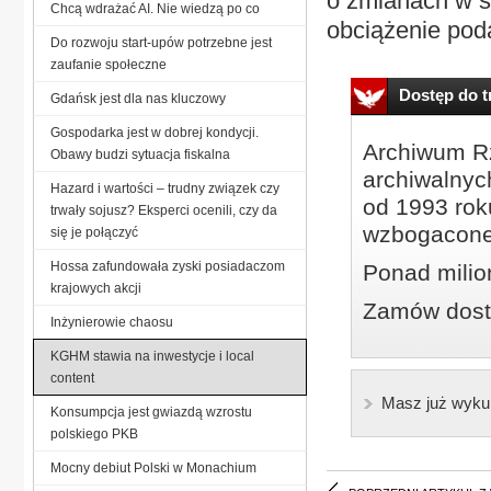
o zmianach w s
Chcą wdrażać AI. Nie wiedzą po co
obciążenie poda
Do rozwoju start-upów potrzebne jest
zaufanie społeczne
Dostęp do tr
Gdańsk jest dla nas kluczowy
Gospodarka jest w dobrej kondycji.
Archiwum Rz
Obawy budzi sytuacja fiskalna
archiwalnyc
Hazard i wartości – trudny związek czy
od 1993 roku
trwały sojusz? Eksperci ocenili, czy da
wzbogacone
się je połączyć
Hossa zafundowała zyski posiadaczom
Ponad milio
krajowych akcji
Zamów dostę
Inżynierowie chaosu
KGHM stawia na inwestycje i local
content
Masz już wyku
Konsumpcja jest gwiazdą wzrostu
polskiego PKB
Mocny debiut Polski w Monachium