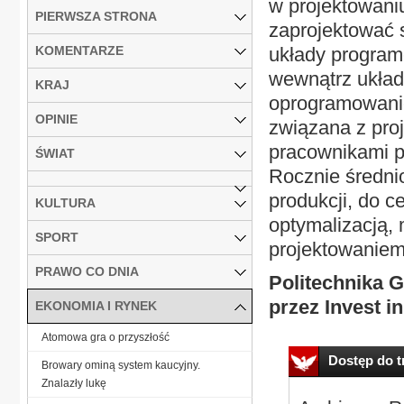
w projektowani
PIERWSZA STRONA
zaprojektować 
KOMENTARZE
układy program
wewnątrz układ
KRAJ
oprogramowanie
OPINIE
związana z pro
pracownikami p
ŚWIAT
Rocznie średni
produkcji, do 
KULTURA
optymalizacją,
SPORT
projektowaniem 
PRAWO CO DNIA
Politechnika 
przez Invest i
EKONOMIA I RYNEK
Atomowa gra o przyszłość
Dostęp do tr
Browary ominą system kaucyjny.
Znalazły lukę