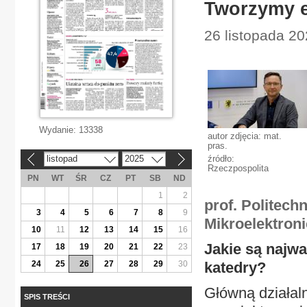
Tworzymy e
26 listopada 20
Wydanie:
13338
autor zdjęcia: mat.
pras.
listopad
2025
źródło:
«
»
Rzeczpospolita
PN
WT
ŚR
CZ
PT
SB
ND
1
2
prof. Politech
3
4
5
6
7
8
9
Mikroelektron
10
11
12
13
14
15
16
Jakie są najwa
17
18
19
20
21
22
23
24
25
26
27
28
29
30
katedry?
Główną działal
SPIS TREŚCI