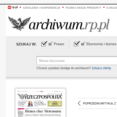
SZKOLENIA I KONFERENCJE
POZNAJ NASZE PRODUKTY
E-SKLE
Prawo
Ekonomia i biznes
SZUKAJ W:
Chcesz uzyskać dostęp do archiwum?
Zobacz ofertę
POPRZEDNI ARTYKUŁ Z