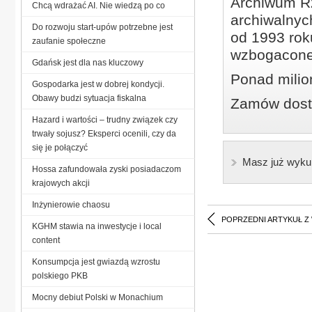
Archiwum Rz
Chcą wdrażać AI. Nie wiedzą po co
archiwalnyc
Do rozwoju start-upów potrzebne jest
od 1993 roku
zaufanie społeczne
wzbogacone
Gdańsk jest dla nas kluczowy
Ponad milio
Gospodarka jest w dobrej kondycji.
Obawy budzi sytuacja fiskalna
Zamów dostę
Hazard i wartości – trudny związek czy
trwały sojusz? Eksperci ocenili, czy da
się je połączyć
Masz już wyku
Hossa zafundowała zyski posiadaczom
krajowych akcji
Inżynierowie chaosu
POPRZEDNI ARTYKUŁ Z
KGHM stawia na inwestycje i local
content
Konsumpcja jest gwiazdą wzrostu
polskiego PKB
Mocny debiut Polski w Monachium