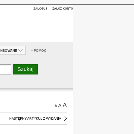
ZALOGUJ
ZAŁÓŻ KONTO
ANSOWANE
+ POMOC
A
A
A
NASTĘPNY ARTYKUŁ Z WYDANIA