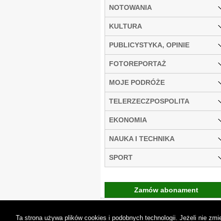
NOTOWANIA
KULTURA
PUBLICYSTYKA, OPINIE
FOTOREPORTAŻ
MOJE PODRÓŻE
TELERZECZPOSPOLITA
EKONOMIA
NAUKA I TECHNIKA
SPORT
Zamów abonament
Gremi Media:
O n
Ta strona używa plików cookies i podobnych technologii. Jeżeli nie z