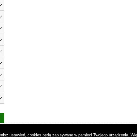
as
|
Regulamin
|
Reklama
|
Napisz do nas
|
Kontakt
|
Pliki cookies
|
Dek
mienisz ustawień, cookies będą zapisywane w pamięci Twojego urządzenia.
Wię