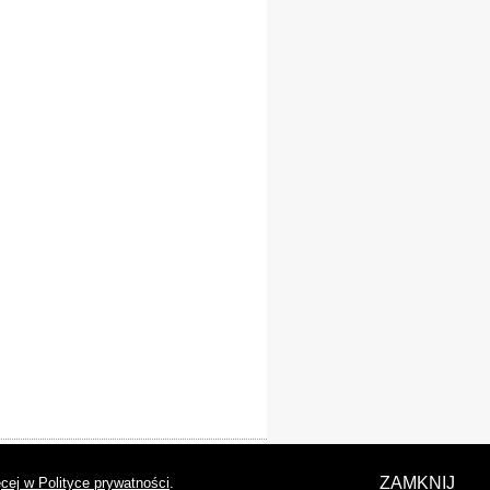
laracja dostępności
ZAMKNIJ
cej w Polityce prywatności
.