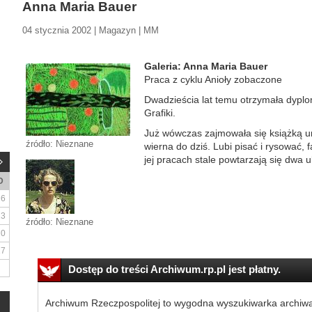
Anna Maria Bauer
04 stycznia 2002 | Magazyn | MM
Galeria: Anna Maria Bauer
Praca z cyklu Anioły zobaczone
Dwadzieścia lat temu otrzymała dypl
Grafiki.
Już wówczas zajmowała się książką uni
źródło: Nieznane
wierna do dziś. Lubi pisać i rysować,
jej pracach stale powtarzają się dwa ul
D
6
13
źródło: Nieznane
20
27
Dostęp do treści Archiwum.rp.pl jest płatny.
Archiwum Rzeczpospolitej to wygodna wyszukiwarka archiw