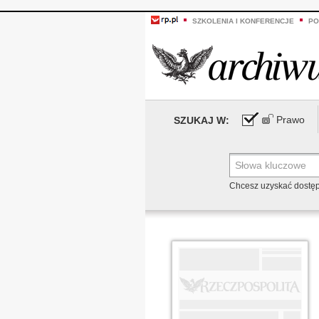
SZKOLENIA I KONFERENCJE
PO
Prawo
SZUKAJ W:
Chcesz uzyskać dostę